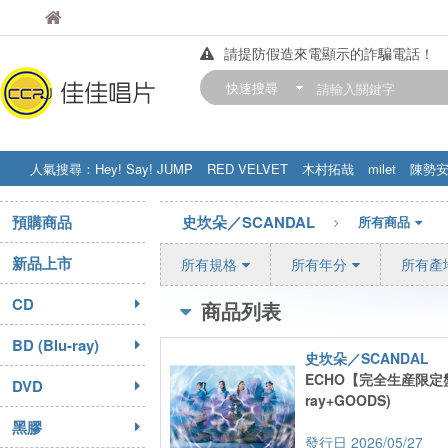
佳佳唱片
佳佳唱片
請提防假造來電顯示的詐騙電話！
【中華門市營業時間調整公告】
快速搜尋
訂購金額滿200元，即享免運優惠!! 詳
人氣搜尋：
Hey! Say! JUMP
RED VELVET
木村拓哉
milet
陳勢
STRAY KIDS
盧廣仲
周杰伦
預購商品
史坎朵／SCANDAL
所有商品
新品上市
所有規格
所有年分
所有產
CD
商品列表
BD (Blu-ray)
史坎朵／SCANDAL
ECHO【完全生産限定盤】
DVD
ray+GOODS)
黑膠
2026/05/27