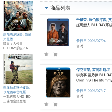
愛人的真面目！
商品列表
★ 宛如情感壓力測試，深刻探索現代愛情、信
任與脆弱極限！
千黛亞, 羅伯派汀森, 
★ 打破傳統愛情劇框架，完美融合心理懸疑與
抓馬戀人 BLURAY系統／
浪漫元素！某個秋日午後，查理（羅伯派汀森
飾演）在咖啡廳被專注讀書的艾瑪（千黛亞 飾
露琵塔尼詠歐, 喬瑟
演）深深吸引。心慌意亂的他，鼓起勇氣上前
夫昆恩
2026/07/24
話，這場笨拙又可愛的邂逅，牽起了兩人的緣
噤界：入侵日
台灣
BLURAY系統／A
分。在那些共享心動瞬間的日子裡，他們深信
Quiet Place: Day
此就是生命中「對的人」，並決定攜手步入婚
One
姻。然而，在婚禮籌備期間，一場好友聚會中
「坦白遊戲」，卻徹底改變了一切。當艾瑪坦
傑克雷諾, 萊阿科斯塔
她不為人知的過往，兩人的愛情與周遭關係開
李克寧 墓乃伊 BLURA
出現裂痕——如今，查理還能對眼前的愛人說
Cronin'S The Mumm
那句「我願意」嗎？導演：Kristoffer Borgli 克
里斯多佛博格利《夢行者 保羅》
李奧納多狄卡皮歐,
2026/07/17
班尼西歐岱托羅
主要演員：
台灣
一戰再戰 UHD+BD
Zendaya 千黛亞《蜘蛛人:無家日》《沙丘》系
三碟限定鐵盒版
列
BLURAY系統／One
Robert Pattinson 羅伯派汀森《蝙蝠俠》《暮 
Battle After Another