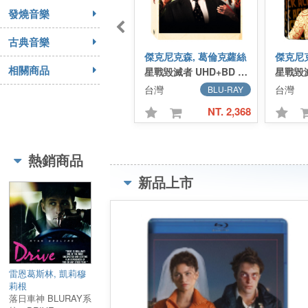
發燒音樂
古典音樂
傑克尼克森, 葛倫克蘿絲
傑克尼
相關商品
星戰毀滅者 UHD+BD 雙碟行家典藏鐵盒版 BLURAY系統／Mars Attacks! UHD+BD 2 Disc UCE Steelbook
台灣
台灣
BLU-RAY
NT. 2,368
熱銷商品
新品上市
雷恩葛斯林, 凱莉穆
莉根
落日車神 BLURAY系