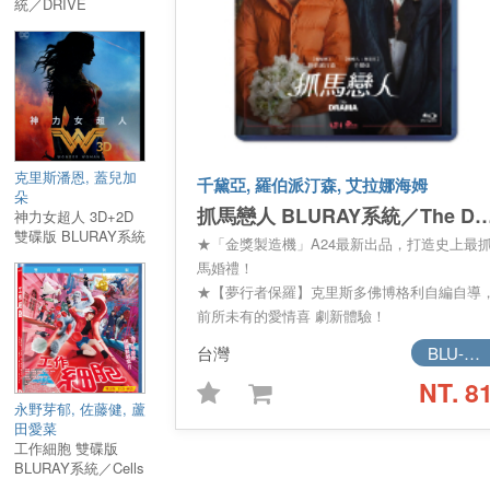
統／DRIVE
克里斯潘恩, 蓋兒加
千黛亞, 羅伯派汀森, 艾拉娜海姆
朵
抓馬戀人 BLURAY系統／The
神力女超人 3D+2D
雙碟版 BLURAY系統
★「金獎製造機」A24最新出品，打造史上最
／Wonder Woman
馬婚禮！
★【夢行者保羅】克里斯多佛博格利自編自導
前所未有的愛情喜 劇新體驗！
★ 羅伯派汀森X千黛亞浪漫共演，攜手步入婚
台灣
BLU-RAY
殿堂，甜蜜與危機 同時上演！
NT. 8
★【蜘蛛人】千黛亞揭開不可告人過往，驚人
永野芽郁, 佐藤健, 蘆
相震驚全場，保證 目不轉睛！
田愛菜
★【蝙蝠俠】羅伯派丁森得知不安祕密，焦慮
工作細胞 雙碟版
間失控，婚禮危機 一觸即發！
BLURAY系統／Cells
★ 黑色幽默呈現失控情感關係，大膽剖析親密
at Work!