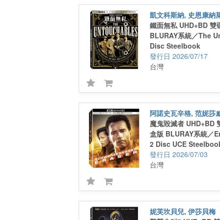
之城》
UHD+BD+Bonus 3
Disc Steelbook
凱文科斯納, 史恩康納
Alana Haim 艾拉娜海姆《甘草披薩》
鐵面無私 UHD+BD 
MamoudouAthie 馬蒙杜亞提《元素方城市》發
BLURAY系統／The Unt
音：英語
Disc Steelbook
字幕：繁體中文
2026/07/17
螢幕：16:9
台灣
音效：
Dolby TRUE HD 5.1
DTS-HD 5.1
片長：約105分鐘
阿諾史瓦辛格, 范妮莎
魔鬼毀滅者 UHD+BD
盒版 BLURAY系統／Era
2 Disc UCE Steelboo
2026/07/03
台灣
妮芙坎貝兒, 伊莎貝梅