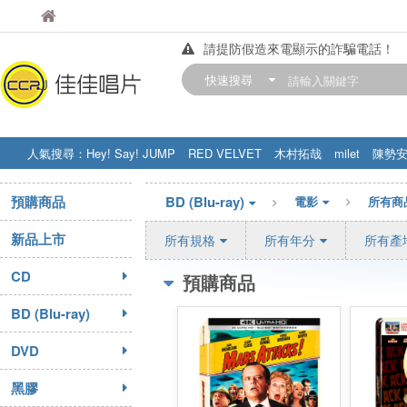
佳佳唱片
佳佳唱片
請提防假造來電顯示的詐騙電話！
【中華門市營業時間調整公告】
快速搜尋
訂購金額滿200元，即享免運優惠!! 詳
人氣搜尋：
Hey! Say! JUMP
RED VELVET
木村拓哉
milet
陳勢
STRAY KIDS
盧廣仲
周杰伦
預購商品
BD (Blu-ray)
電影
所有商
新品上市
所有規格
所有年分
所有產
CD
預購商品
BD (Blu-ray)
DVD
黑膠