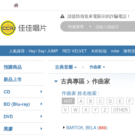
佳佳唱片
佳佳唱片
請提防假造來電顯示的詐騙電話！
【中華門市營業時間調整公告】
快速搜尋
訂購金額滿200元，即享免運優惠!! 詳
人氣搜尋：
Hey! Say! JUMP
RED VELVET
木村拓哉
milet
陳勢
STRAY KIDS
盧廣仲
周杰伦
預購商品
古典音樂
作曲家
新品上市
古典專區 > 作曲家
CD
作曲家 姓名檢索 :
HOT
A
B
C
D
E
F
BD (Blu-ray)
V
W
X
Y
Z
OTHER
DVD
BARTOK, BELA (
850
)
黑膠