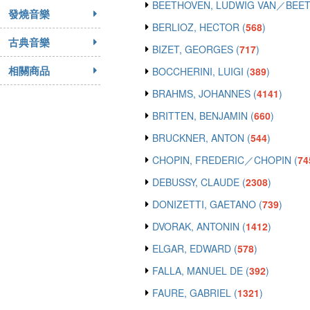
BEETHOVEN, LUDWIG VAN／BEET
發燒音樂
BERLIOZ, HECTOR (
568
)
古典音樂
BIZET, GEORGES (
717
)
相關商品
BOCCHERINI, LUIGI (
389
)
BRAHMS, JOHANNES (
4141
)
BRITTEN, BENJAMIN (
660
)
BRUCKNER, ANTON (
544
)
CHOPIN, FREDERIC／CHOPIN (
74
DEBUSSY, CLAUDE (
2308
)
DONIZETTI, GAETANO (
739
)
DVORAK, ANTONIN (
1412
)
ELGAR, EDWARD (
578
)
FALLA, MANUEL DE (
392
)
FAURE, GABRIEL (
1321
)