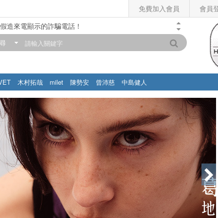
免費加入會員
會員
假造來電顯示的詐騙電話！
門市營業時間調整公告】
尋
滿200元，即享免運優惠!! 詳情>>
VET
木村拓哉
milet
陳勢安
曾沛慈
中島健人