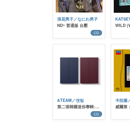
浪花男子／なにわ男子
KATS
ND⁵ 普通版 台壓
WILD (W
CD
&TEAM／앤팀
第二張韓國迷你專輯:Mark on Me (CRAVE YOU Ver.)／2nd KR Mini Alnum:Mark on Me (CRAVE YOU Ver.)
CD