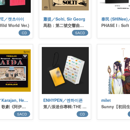
EYE／캣츠아이
蕭提／Solti, Sir Georg
ild World Ver.)
馬勒：第二號交響曲《復活》(SACD)／MAHLER : Symphony No. 2 “Resurrection” (SACD)
CD
SACD
卡拉揚／Karajan, Herbert Von
ENHYPEN／엔하이픈
milet
威爾第：歌劇《阿伊達》(2SACD)／VERDI : Aida (2SACD)
第八張迷你專輯:THE SIN : BLISS (ID Card Keyring Ver.)(限量版)／8th Mini Album:THE SIN : BLISS (ID Card Keyring Ver.)(限量版)
SACD
CD