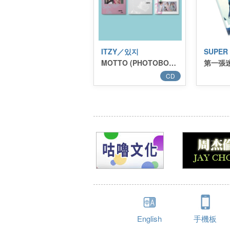
ITZY／있지
SUPER 
MOTTO (PHOTOBOOK Ver.)
CD
English
手機板