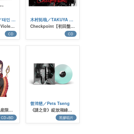
泰民 (SHINee)／태민 (SHINee)
木村拓哉／TAKUYA KIMURA
PHASE I : Soft Violence (PHOTOBOOK Ver.)(SWEET Ver.)
Checkpoint【初回盤A】
CD
CD
曾沛慈／Pets Tseng
Sunny【初回生産限定盤】(CD+Blu-ray+GOODS)
《謎之音》綻放湖綠限量膠盤版
CD+BD
黑膠唱片