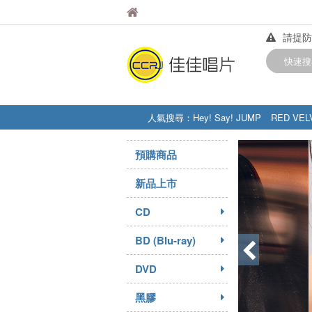
佳佳唱片
佳佳唱片
請提防
【中華
快速搜
訂購金額
人氣搜尋：
Hey! Say! JUMP
RED VEL
STRAY KIDS
盧廣仲
周杰伦
預購商品
新品上市
CD
BD (Blu-ray)
DVD
黑膠