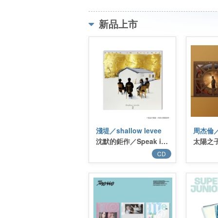
新品上市
淺堤／shallow levee
周杰倫／
沈默的鉅作／Speak in Silence
太陽之子
CD