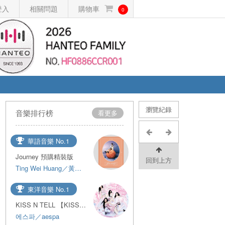
登入
相關問題
購物車
0
瀏覽紀錄
音樂排行榜
看更多
華語音樂 No.1
Journey 預購精裝版
回到上方
Ting Wei Huang／黃挺瑋
東洋音樂 No.1
KISS N TELL 【KISS N TELL Ver.】
에스파／aespa