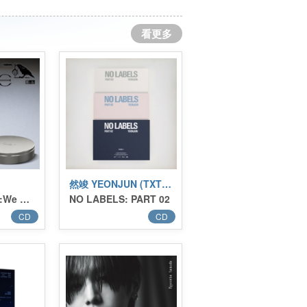
看更多
然竣 YEONJUN (TXT)／연준 (TXT)
第九張迷你專輯:We made (Crow Ver.)／9th Mini Album:We made (Crow Ver.)
NO LABELS: PART 02
CD
CD