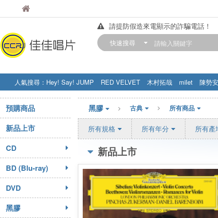
佳佳唱片
請提防假造來電顯示的詐騙電話！
佳佳唱片
【中華門市營業時間調整公告】
快速搜尋
訂購金額滿200元，即享免運優惠!! 詳
人氣搜尋：
Hey! Say! JUMP
RED VELVET
木村拓哉
milet
陳勢
STRAY KIDS
盧廣仲
周杰伦
預購商品
黑膠
古典
所有商品
新品上市
所有規格
所有年分
所有產
CD
新品上市
BD (Blu-ray)
DVD
黑膠