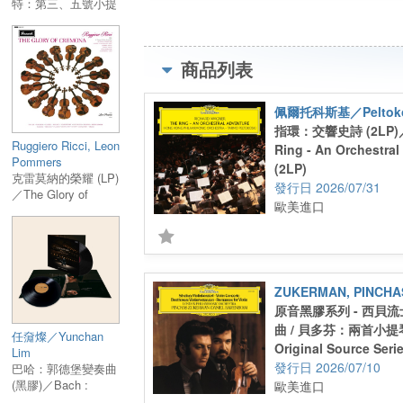
特：第三、五號小提
的冷冽氣息與壯闊格局；而在貝多芬浪漫曲中
琴協奏曲 1 LP／
Mozart : Violin
則流露出優雅細膩、充滿歌唱性的迷人魅力。
Concertos No. 3 & 5
倫波英與倫敦愛樂默契無間的通力合作，不僅
商品列表
1 LP
供穩固而富色彩感的伴奏，更與獨奏形成自然
暢的音樂對話。這份錄音充分展現兩位年輕大
佩爾托科斯基／Peltokos
當時旺盛的創造力與藝術熱情，至今仍被視為
指環：交響史詩 (2LP)／W
典版本。此DG原音黑膠系列版本首度由原始
Ruggiero Ricci, Leon
Ring - An Orchestral
1/2 吋四軌母帶重新製作、刻片，以更高
Pommers
(2LP)
的解析度重現錄音中的細節、動態與空間感，
克雷莫納的榮耀 (LP)
2026/07/31
／The Glory of
這份珍貴錄音煥發嶄新光彩。
歐美進口
Cremona (LP)
【曲目】
Side A
1.西貝流士 :D小調小提琴協奏曲，作品47, 第
樂章
ZUKERMAN, PINCHA
2.西貝流士 :D小調小提琴協奏曲，作品47, 第
原音黑膠系列 - 西貝
樂章Side B
曲 / 貝多芬：兩首小提琴
1.西貝流士:D小調小提琴協奏曲，作品47, 第三
任奫燦／Yunchan
Original Source Serie
Lim
樂章
Violin Concerto ; Be
2026/07/10
巴哈：郭德堡變奏曲
2.貝多芬:G大調第一號小提琴浪漫曲，作品40
(黑膠)／Bach :
Romances For Violin
歐美進口
3.貝多芬:F大調第二號小提琴浪漫曲，作品50
Goldberg Variations