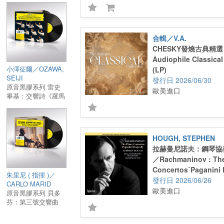
(LP)
合輯／V.A.
CHESKY發燒古典精選 (
Audiophile Classical
小澤征爾／OZAWA,
(LP)
SEIJI
2026/06/30
原音黑膠系列 雷史
歐美進口
畢基：交響詩《羅馬
之松》、《羅馬節
慶》、《羅馬噴泉》
2 LP／Respighi :
Pines of Rome,
HOUGH, STEPHEN
Feste Romane &
拉赫曼尼諾夫：鋼琴協奏
Fountains of Rome
2 LP
／Rachmaninov : The
Concertos˙Paganini
朱里尼 ( 指揮 )／
膠)
2026/06/26
CARLO MARID
歐美進口
GIULINI
原音黑膠系列 貝多
芬：第三號交響曲
《英雄》 2 LP／
Beethoven :