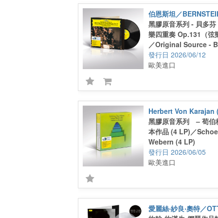
Symphony No. 3
”Eroica” 2 LP
伯恩斯坦／BERNSTEIN
黑膠原音系列 - 貝多
樂四重奏 Op.131（
／Original Source - 
String Quartet, Op. 1
2026/06/12
歐美進口
黑膠原音系列 – 荀
本作品 (4 LP)／Schoen
Webern (4 LP)
2026/06/05
歐美進口
愛麗絲‧紗良‧奧特／OTT,