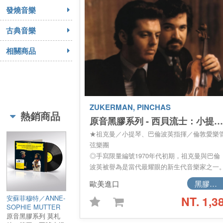
發燒音樂
古典音樂
相關商品
ZUKERMAN, PINCHAS
熱銷商品
原音黑膠系列 - 西貝流士：小提琴協奏曲 / 貝多芬：兩首小提琴浪漫曲 (LP)／Original Source Series - Sibelius : Violin Concerto ; Beethoven : Romances For Violin (LP)
★祖克曼／小提琴、巴倫波英指揮／倫敦愛樂
弦樂團
◎手寫限量編號1970年代初期，祖克曼與巴倫
波英被譽為是當代最耀眼的新生代音樂家之一
兩人攜手倫敦愛樂錄製的《西貝流士：小提琴
歐美進口
黑膠唱片
奏曲》與《貝多芬：第一、二號小提琴浪漫
安蘇菲穆特／ANNE-
NT. 1,3
曲》，完整記錄了他們藝術生涯巔峰初期的燦
SOPHIE MUTTER
火花。祖克曼的小提琴演奏兼具華麗技巧與深
原音黑膠系列 莫札
抒情性，在西貝流士協奏曲中展現北國音樂特