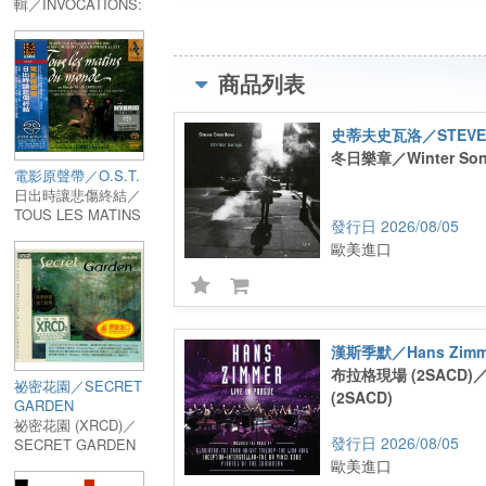
輯／INVOCATIONS:
今回のリリースはSaidera Masteringにより
CONTEMPORY
VIOLA WORKS
ReMasterされた原盤を使用。
商品列表
史蒂夫史瓦洛／STEVE 
冬日樂章／Winter Son
電影原聲帶／O.S.T.
日出時讓悲傷終結／
TOUS LES MATINS
2026/08/05
DU MONDE
歐美進口
漢斯季默／Hans Zimm
布拉格現場 (2SACD)／Li
祕密花園／SECRET
(2SACD)
GARDEN
祕密花園 (XRCD)／
2026/08/05
SECRET GARDEN
(XRCD)
歐美進口