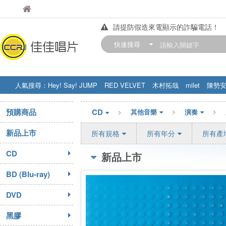
佳佳唱片
佳佳唱片
請提防假造來電顯示的詐騙電話！
【中華門市營業時間調整公告】
快速搜尋
訂購金額滿200元，即享免運優惠!! 詳
人氣搜尋：
Hey! Say! JUMP
RED VELVET
木村拓哉
milet
陳勢
STRAY KIDS
盧廣仲
周杰伦
預購商品
CD
其他音樂
演奏
新品上市
所有規格
所有年分
所有產
CD
新品上市
BD (Blu-ray)
DVD
黑膠