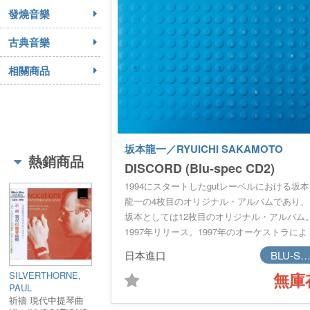
發燒音樂
古典音樂
相關商品
坂本龍一／RYUICHI SAKAMOTO
熱銷商品
DISCORD (Blu-spec CD2)
1994にスタートしたgutレーベルにおける坂本
龍一の4枚目のオリジナル・アルバムであり、
坂本としては12枚目のオリジナル・アルバム
1997年リリース。1997年のオーケストラによ
るコンサート・ツアー《PLAYING THE
日本進口
BLU-SPE
ORCHESTRA 1997“f”》用に書き下ろされ
SILVERTHORNE,
無庫
た、“Untitled 01”の全楽章と第２楽章のジャン
PAUL
グル・ヴァージョン“Jungle Live mix”が収録さ
祈禱 現代中提琴曲
れている。