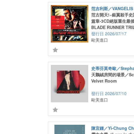
范吉利斯／VANGELIS
范古開天!~銀翼殺手史
篇章-3CD絕版重生最
BLADE RUNNER TRI
ANNIVERSARY (3CD)
2026/07/17
歐美進口
史蒂芬莫奇歐／Stephan
天鵝絨房間的場景／Scen
Velvet Room
2026/07/10
歐美進口
陳宜鍾／Yi-Chung Ch