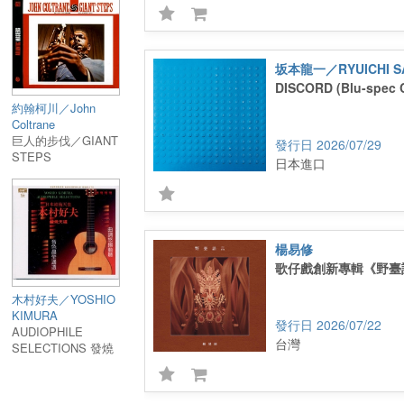
坂本龍一／RYUICHI S
DISCORD (Blu-spec 
約翰柯川／John
Coltrane
巨人的步伐／GIANT
2026/07/29
STEPS
日本進口
楊易修
歌仔戲創新專輯《野臺
木村好夫／YOSHIO
KIMURA
2026/07/22
AUDIOPHILE
台灣
SELECTIONS 發燒
天碟 XRCD版