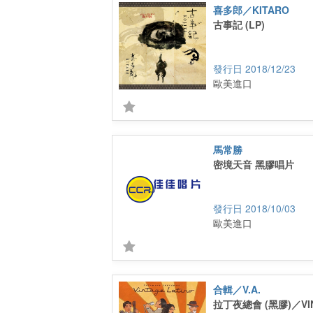
喜多郎／KITARO
古事記 (LP)
2018/12/23
歐美進口
馬常勝
密境天音 黑膠唱片
2018/10/03
歐美進口
合輯／V.A.
拉丁夜總會 (黑膠)／VIN