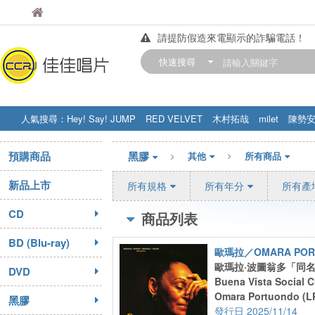
佳佳唱片
佳佳唱片
請提防假造來電顯示的詐騙電話！
【中華門市營業時間調整公告】
快速搜尋
訂購金額滿200元，即享免運優惠!! 詳
人氣搜尋：
Hey! Say! JUMP
RED VELVET
木村拓哉
milet
陳勢
STRAY KIDS
盧廣仲
周杰伦
預購商品
黑膠
其他
所有商品
新品上市
所有規格
所有年分
所有產
CD
商品列表
BD (Blu-ray)
歐瑪拉／OMARA POR
歐瑪拉·波圖翁多「同名
DVD
Buena Vista Social C
Omara Portuondo (L
黑膠
2025/11/14