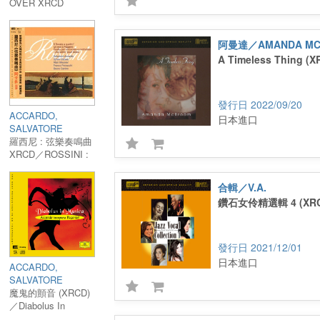
OVER XRCD
阿曼達／AMANDA MC
A Timeless Thing (X
2022/09/20
ACCARDO,
日本進口
SALVATORE
羅西尼 : 弦樂奏鳴曲
XRCD／ROSSINI :
6 SONATA A
QUATTRO, UN MOT
合輯／V.A.
A PAGANINI／
鑽石女伶精選輯 4 (XRC
SALVATORE
ACCARDO, SYLVIE
GAZEAU, ALAIN
MEUNIER,
2021/12/01
FRANCO
日本進口
ACCARDO,
PETRACCHI,
SALVATORE
BRUNO CANINO
魔鬼的顫音 (XRCD)
／Diabolus In
Musica (XRCD)