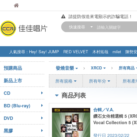
佳佳唱片
佳佳唱片
請提防假造來電顯示的詐騙電話！
【中華門市營業時間調整公告】
快速搜尋
訂購金額滿200元，即享免運優惠!! 詳
人氣搜尋：
Hey! Say! JUMP
RED VELVET
木村拓哉
milet
陳勢
STRAY KIDS
盧廣仲
周杰伦
預購商品
發燒音樂
XRCD
所有商品
新品上市
所有規格
所有年分
所有產
CD
商品列表
BD (Blu-ray)
合輯／V.A.
鑽石女伶精選輯 5 (XRC
DVD
Vocal Collection 5 (
黑膠
2023/02/22