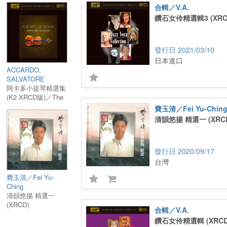
合輯／V.A.
鑽石女伶精選輯3 (XRC
2021/03/10
日本進口
ACCARDO,
SALVATORE
阿卡多小提琴精選集
(K2 XRCD版)／The
Best of Violin (K2
費玉清／Fei Yu-Chin
XRCD版)
清韻悠揚 精選一 (XRC
2020/09/17
台灣
費玉清／Fei Yu-
Ching
清韻悠揚 精選一
(XRCD)
合輯／V.A.
鑽石女伶精選輯 (XRCD