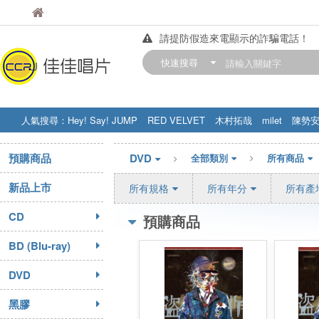
佳佳唱片
佳佳唱片
請提防假造來電顯示的詐騙電話！
【中華門市營業時間調整公告】
快速搜尋
訂購金額滿200元，即享免運優惠!! 詳
人氣搜尋：
Hey! Say! JUMP
RED VELVET
木村拓哉
milet
陳勢
STRAY KIDS
盧廣仲
周杰伦
預購商品
DVD
全部類別
所有商品
新品上市
所有規格
所有年分
所有產
CD
預購商品
BD (Blu-ray)
DVD
黑膠