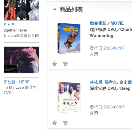
《重裝制裁》傑森史塔森 Jason Statham
商品列表
《米奇17號》娜歐蜜艾基 Naomi Ackie
《1917》丹尼爾梅斯 Daniel Mays
動畫電影／MOVIE
《真愛每一天》比爾奈伊 Bill Nighy
S.H.E
超汪特攻 DVD／Charlie
2gether 4ever
Encore演唱會影音館
Wonderdog
發音：英語
DVD發行流通版
字幕：繁體中文
2026/08/07
螢幕：16:9
台灣
音效：Dolby 5.1
片長：約107分鐘
田馥甄／HEBE
林依晨, 張孝全, 金士傑
To My Love 影音館
深度安靜 DVD／Deep Q
DVD
2026/08/07
台灣