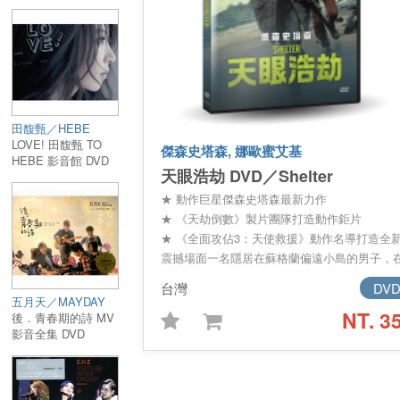
DVD
田馥甄／HEBE
LOVE! 田馥甄 TO
傑森史塔森, 娜歐蜜艾基
HEBE 影音館 DVD
天眼浩劫 DVD／Shelter
★ 動作巨星傑森史塔森最新力作
★ 《天劫倒數》製片團隊打造動作鉅片
★ 《全面攻佔3：天使救援》動作名導打造全
震撼場面一名隱居在蘇格蘭偏遠小島的男子，
拯救一名落海的女子之後，引發了一連串危險
台灣
DV
事件，最終導致他的住處遭到襲擊，並迫使他
五月天／MAYDAY
NT. 3
對自己的過往。
後．青春期的詩 MV
影音全集 DVD
導演：《全面攻佔3：天使救援》雷克羅曼沃
Ric Roman Waugh
主要演員：