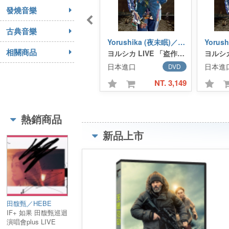
發燒音樂
古典音樂
Yorushika (夜未眠)／ヨルシカ
相關商品
ヨルシカ LIVE 「盗作」【初回限定盤】(3DVD)
日本進口
日本進
DVD
NT. 3,149
熱銷商品
新品上市
田馥甄／HEBE
IF+ 如果 田馥甄巡迴
演唱會plus LIVE