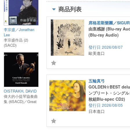
商品列表
席格若斯樂團／SIGUR 
由衷感謝 (Blu-ray Audi
李宗盛／Jonathan
Lee
(Blu-ray Audio)
李宗盛作品 (2)
(SACD)
2026/08/07
歐美進口
五輪真弓
GOLDEN☆BEST del
OISTRAKH, DAVID
ンプリート・シングルコ
偉大的小提琴協奏曲
枚組Blu-spec CD2)
集 (6SACD)／Great
2026/08/05
Violin Concertos by
日本進口
Oistrakh (6 Hybrid
SACD)