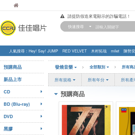
佳佳唱片
佳佳唱片
請提防假造來電顯示的詐騙電話！
【中華門市營業時間調整公告】
快速搜尋
訂購金額滿200元，即享免運優惠!! 詳
人氣搜尋：
Hey! Say! JUMP
RED VELVET
木村拓哉
milet
陳勢
STRAY KIDS
盧廣仲
周杰伦
預購商品
發燒音樂
全部類別
所有商
新品上市
所有規格
所有年分
所有產
CD
預購商品
BD (Blu-ray)
DVD
黑膠