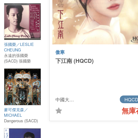
(SACD)
張國榮／LESLIE
CHEUNG
傲寒
永遠的張國榮
下江南 (HQCD)
(SACD) 張國榮
中國大陸進口
HQC
無庫
麥可傑克森／
MICHAEL
JACKSON
Dangerous (SACD)