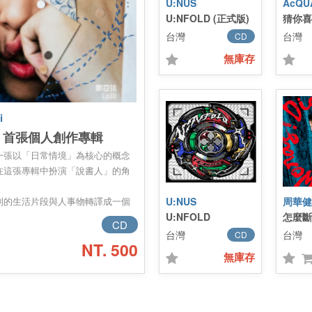
U:NUS
AcQ
U:NFOLD (正式版)
猜你喜
台灣
台灣
CD
無庫存
i
》首張個人創作專輯
一張以「日常情境」為核心的概念
在這張專輯中扮演「說書人」的角
到的生活片段與人事物轉譯成一個
U:NUS
繪當代年輕世代在日常生活中的各
U:NFOLD
怎麼斷
CD
—通勤、深夜、街道、下雨、房間
台灣
台灣
CD
NT. 500
一種療癒的方式陪伴，在各種生活
無庫存
境溝通，也與自己對話。