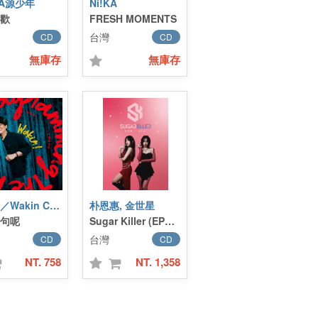
UA源少年
Ni!KA
歡
FRESH MOMENTS
台灣
CD
CD
無庫存
無庫存
周華健／Wakin Chau
朴恩惠, 金世星
句呢
Sugar Killer (EP豪華週邊套裝甜魅盒)
台灣
CD
CD
NT. 758
NT. 1,358