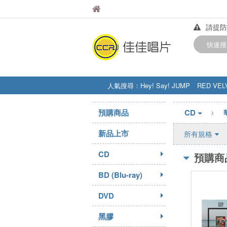
佳佳唱片
佳佳唱片
請提防
【中華
快速搜
訂購金額
人氣搜尋：
Hey! Say! JUMP
RED VEL
STRAY KIDS
盧廣仲
周杰伦
預購商品
CD
新品上市
所有規格
CD
預購商
BD (Blu-ray)
DVD
黑膠