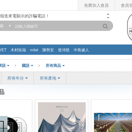
免費加入會員
會員
假造來電顯示的詐騙電話！
門市營業時間調整公告】
尋
滿200元，即享免運優惠!! 詳情>>
VET
木村拓哉
milet
陳勢安
曾沛慈
中島健人
華語
國語
所有商品
所有年分
所有產地
品