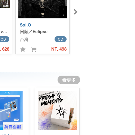
Sol.O
黃挺瑋／Ting Wei Huang
十三號宇宙／Weetaverse
日蝕／Eclipse
Journey 精裝版
台灣
台灣
CD
CD
CD
. 628
NT. 498
NT. 698
看更多