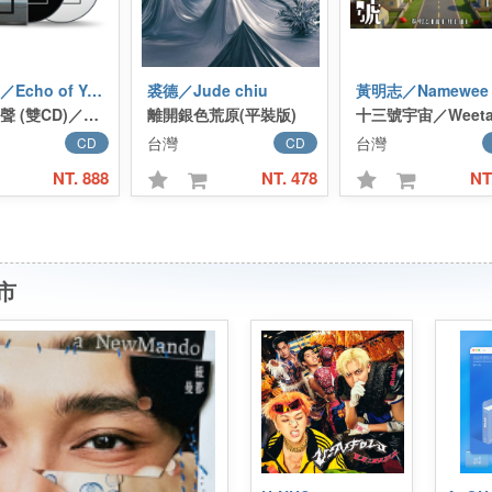
回聲樂團／Echo of Your Soul
裘德／Jude chiu
黃明志／Namewee
靈魂的回聲 (雙CD)／Echo of Your Soul (2CD)
離開銀色荒原(平裝版)
台灣
台灣
CD
CD
NT. 888
NT. 478
NT
市