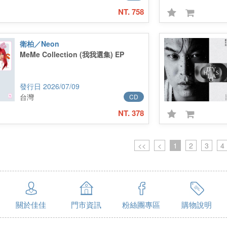
NT. 758
衛柏／Neon
MeMe Collection (我我選集) EP
2026/07/09
台灣
CD
NT. 378
<<
<
1
2
3
4
關於佳佳
門市資訊
粉絲團專區
購物說明