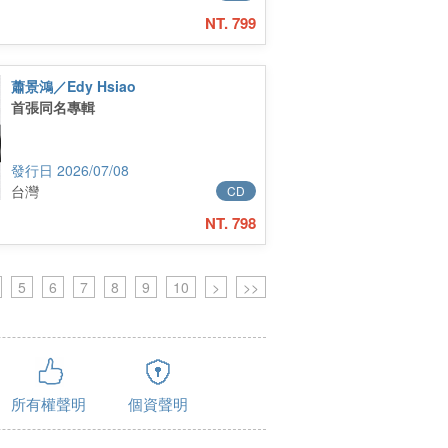
NT. 799
蕭景鴻／Edy Hsiao
首張同名專輯
2026/07/08
台灣
CD
NT. 798
5
6
7
8
9
10
>
>>
所有權聲明
個資聲明