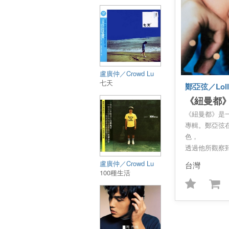
盧廣仲／Crowd Lu
七天
鄭亞弦／Loll
《紐曼都
《紐曼都》是
專輯。鄭亞弦
色，
透過他所觀察
個的故事，描
盧廣仲／Crowd Lu
台灣
種日常片段—
100種生活
裡的燈光，以
面向中，與環