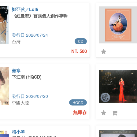
鄭亞弦／Lolli
《紐曼都》首張個人創作專輯
2026/07/24
台灣
CD
NT. 500
傲寒
下江南 (HQCD)
2026/07/20
中國大陸進口
HQCD
無庫存
梅小琴