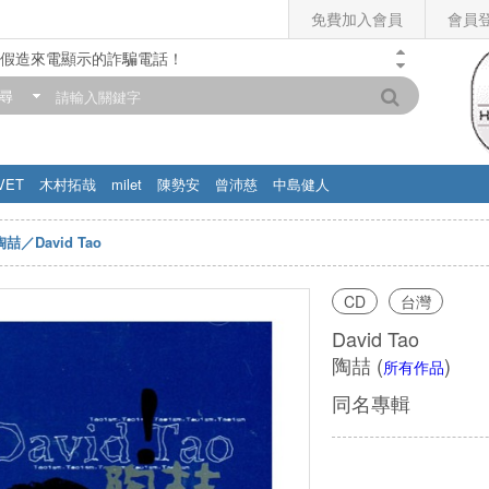
免費加入會員
會員
假造來電顯示的詐騙電話！
門市營業時間調整公告】
尋
滿200元，即享免運優惠!! 詳情>>
VET
木村拓哉
milet
陳勢安
曾沛慈
中島健人
陶喆／David Tao
CD
台灣
David Tao
陶喆
(
)
所有作品
同名專輯