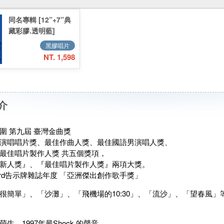
同名專輯 [12”+7”典
藏彩膠.透明藍]
黑膠唱片
NT. 1,598
介
圍 第九屆 臺灣金曲獎
演唱唱片獎、最佳作曲人獎、最佳國語男演唱人獎、
最佳唱片製作人獎 共五個獎項，
新人獎』、『最佳唱片製作人獎』兩項大獎。
board告示牌雜誌年度 「亞洲傑出創作歌手獎」
很簡單」、「沙灘」、「飛機場的10:30」、「流沙」、「望春風」
生，1997年最Shock 的聲音