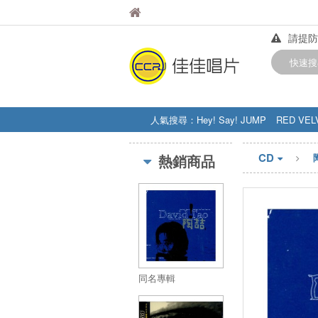
佳佳唱片
佳佳唱片
請提防
【中華
快速搜
訂購金額
人氣搜尋：
Hey! Say! JUMP
RED VEL
STRAY KIDS
盧廣仲
周杰伦
CD
熱銷商品
同名專輯