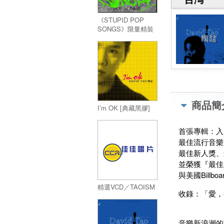
《STUPID POP
SONGS》限量精裝
版 (磁吸禮盒+公仔
+收納冊+寫真詞本+
全球限量編碼珍藏
卡)
商品簡
I’m OK [典藏黑膠]
首張專輯：入
最佳流行音樂
最佳新人獎、
並榮獲『最佳
與美國Bill
精選VCD／TAOISM
收錄：「愛，
音樂新浪潮的萌