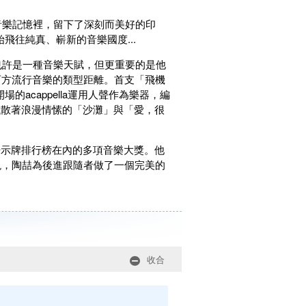
多人的音樂記憶裡，留下了深刻而美好的印
飛往純真、嶄新的音樂國度...
也許是一種音樂天賦，但更重要的是他
西方流行音樂的類型距離。首支「飛機
acappella運用人聲作為樂器，編
飄散著浪漫情愫的「沙灘」與「愛，很
告示牌排行榜在內的多項音樂大獎。他
現，陶喆為後進跟隨者做了一個完美的
收合