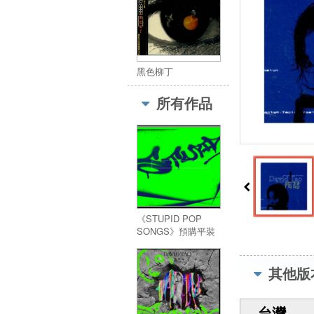
黑色柳丁
所有作品
《STUPID POP
SONGS》預購平裝
版 限量 (破壞美學專
輯外盒+摺疊紀實海
報)
其他版
台灣