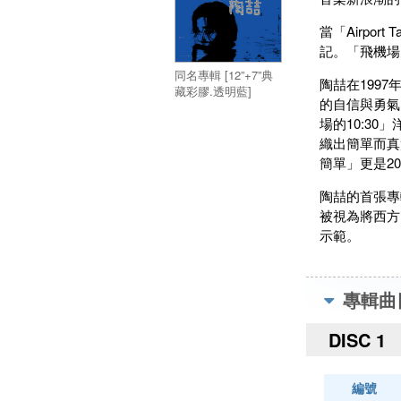
當「Airpo
記。「飛機場
同名專輯 [12”+7”典
陶喆在199
藏彩膠.透明藍]
的自信與勇氣
場的10:3
織出簡單而真
簡單」更是2
陶喆的首張專
被視為將西方
示範。
專輯曲
DISC 1
編號