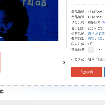
產品條碼 :
471372989
產品編號：
471372989
發行公司 :
華納唱片 (
發行日期 :
2001/12/24
銷售活動 :
陶喆 所有
發行類型 :
國語
/
CD
/
內裝片數 :
1片
選購數量 :
付款方式 :
ATM
/
信用
直接購買
本