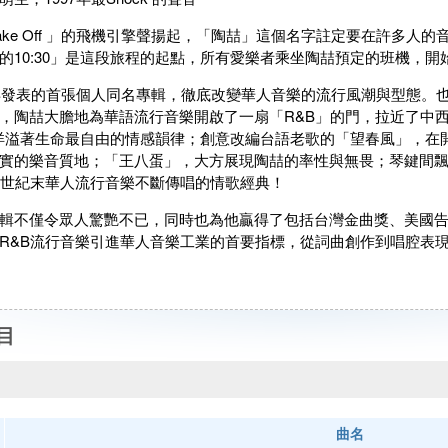
rt Take Off 」的飛機引擎聲揚起，「陶喆」這個名字註定要在許
的10:30」是這段旅程的起點，所有愛樂者乘坐陶喆預定的班機，開始
7年發表的首張個人同名專輯，徹底改變華人音樂的流行風潮與型態。
，陶喆大膽地為華語流行音樂開啟了一扇「R&B」的門，拉近了中
0」洋溢著生命最自由的情感韻律；創意改編台語老歌的「望春風」，在開場的
實的樂音質地；「王八蛋」，大方展現陶喆的率性與無畏；琴鍵間
0世紀末華人流行音樂不斷傳唱的情歌經典！
輯不僅令眾人驚艷不已，同時也為他贏得了包括台灣金曲獎、美國
R&B流行音樂引進華人音樂工業的首要指標，從詞曲創作到唱腔表
目
曲名