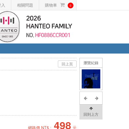
登入
相關問題
購物車
0
瀏覽紀錄
回上頁
回到上方
498
網路價 NT$ :
元