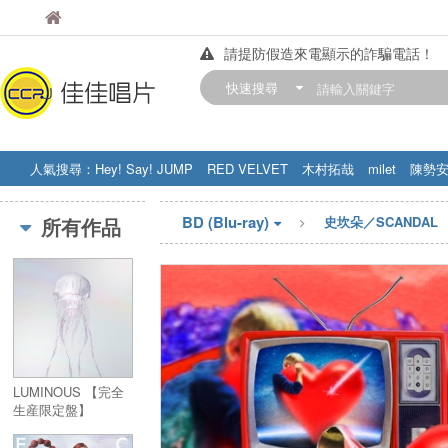
佳佳唱片
佳佳唱片
請提防假造來電顯示的詐騙電話！
【中華門市營業時間調整公告】
快速搜尋
訂購金額滿200元，即享免運優惠!! 詳
人氣搜尋：
Hey! Say! JUMP
RED VELVET
木村拓哉
milet
陳勢
STRAY KIDS
盧廣仲
周杰伦
BD (Blu-ray)
所有作品
史坎朵／SCANDAL
LUMINOUS 【完全
生産限定盤】
(CD+Blu-
ray+GOODS)