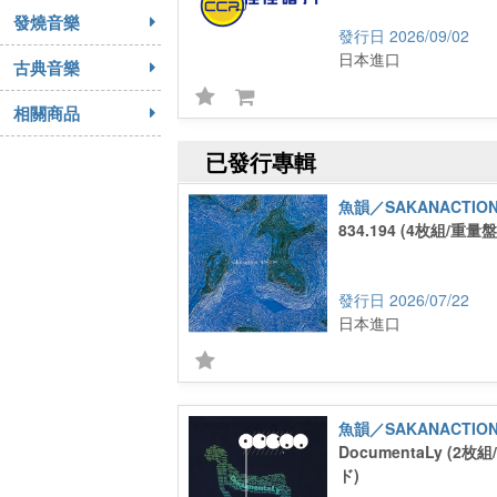
發燒音樂
2026/09/02
日本進口
古典音樂
相關商品
已發行專輯
魚韻／SAKANACTIO
834.194 (4枚組/重
2026/07/22
日本進口
魚韻／SAKANACTIO
DocumentaLy (2
ド)