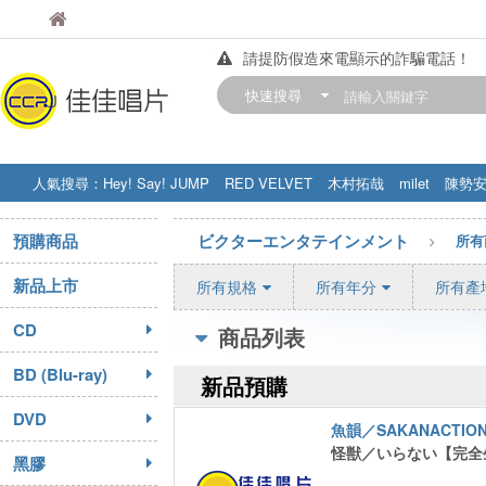
佳佳唱片
佳佳唱片
請提防假造來電顯示的詐騙電話！
【中華門市營業時間調整公告】
快速搜尋
訂購金額滿200元，即享免運優惠!! 詳
人氣搜尋：
Hey! Say! JUMP
RED VELVET
木村拓哉
milet
陳勢
STRAY KIDS
盧廣仲
周杰伦
預購商品
ビクターエンタテインメント
所有
新品上市
所有規格
所有年分
所有產
CD
商品列表
BD (Blu-ray)
新品預購
DVD
魚韻／SAKANACTIO
怪獣／いらない【完全
黑膠