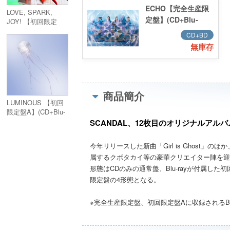
ECHO【完全生産限
LOVE, SPARK,
定盤】(CD+Blu-
JOY! 【初回限定
盤】(CD+Blu-ray)
ray+GOODS)
CD+BD
無庫存
商品簡介
LUMINOUS 【初回
限定盤A】(CD+Blu-
ray)
SCANDAL、12枚目のオリジナルアル
今年リリースした新曲「Girl is Ghos
属するクボタカイ等の豪華クリエイター陣を迎
形態はCDのみの通常盤、Blu-rayが付属した
限定盤の4形態となる。
※完全生産限定盤、初回限定盤Aに収録されるBl