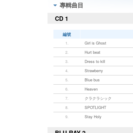
專輯曲目
CD 1
編號
1.
Girl is Ghost
2.
Hurt beat
3.
Dress to kill
4.
Strawberry
5.
Blue bus
6.
Heaven
7.
クラクラシック
8.
SPOTLIGHT
9.
Stay Holy
BLU-RAY 2