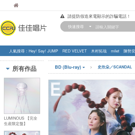
佳佳唱片
佳佳唱片
請提防假造來電顯示的詐騙電話！
【中華門市營業時間調整公告】
快速搜尋
訂購金額滿200元，即享免運優惠!! 詳
人氣搜尋：
Hey! Say! JUMP
RED VELVET
木村拓哉
milet
陳勢
STRAY KIDS
盧廣仲
周杰伦
BD (Blu-ray)
所有作品
史坎朵／SCANDAL
LUMINOUS 【完全
生産限定盤】
(CD+Blu-
ray+GOODS)