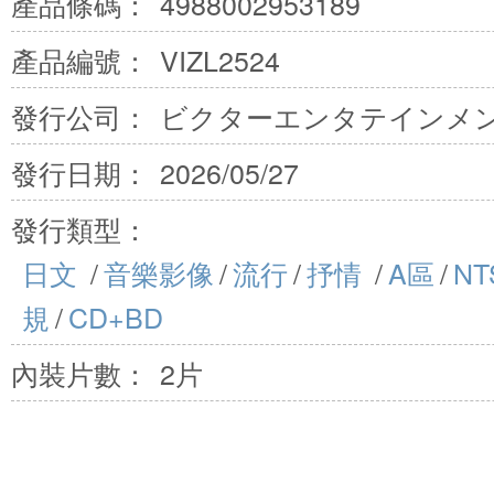
產品條碼：
4988002953189
產品編號：
VIZL2524
發行公司：
ビクターエンタテインメン
發行日期：
2026/05/27
發行類型：
日文
/
音樂影像
/
流行
/
抒情
/
A區
/
NT
規
/
CD+BD
內裝片數：
2片