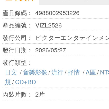
產品條碼：
4988002953226
產品編號：
VIZL2526
發行公司：
ビクターエンタテインメン
發行日期：
2026/05/27
發行類型：
日文
/
音樂影像
/
流行
/
抒情
/
A區
/
NT
規
/
CD+BD
內裝片數：
2片