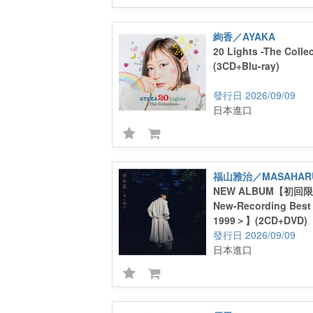
絢香／AYAKA
20 Lights -The Collec
(3CD+Blu-ray)
2026/09/09
日本進口
福山雅治／MASAHARU
NEW ALBUM【初回
New-Recording Best
1999＞】(2CD+DVD)
2026/09/09
日本進口