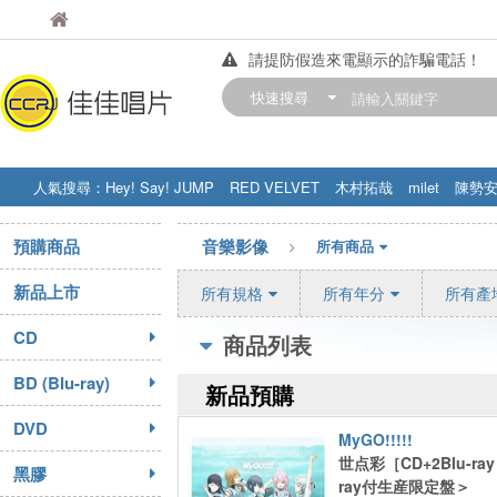
佳佳唱片
請提防假造來電顯示的詐騙電話！
佳佳唱片
【中華門市營業時間調整公告】
快速搜尋
訂購金額滿200元，即享免運優惠!! 詳
人氣搜尋：
Hey! Say! JUMP
RED VELVET
木村拓哉
milet
陳勢
STRAY KIDS
盧廣仲
周杰伦
預購商品
音樂影像
所有商品
新品上市
所有規格
所有年分
所有產
CD
商品列表
BD (Blu-ray)
新品預購
DVD
MyGO!!!!!
世点彩［CD+2Blu-ray 
黑膠
ray付生産限定盤＞