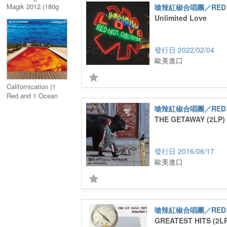
Magik 2012 (180g
Vinyl)
Unlimited Love
2022/02/04
歐美進口
Californication (1
Red and 1 Ocean
Blue Colored Vinyl)
THE GETAWAY (2LP)
2016/06/17
歐美進口
GREATEST HITS (2L