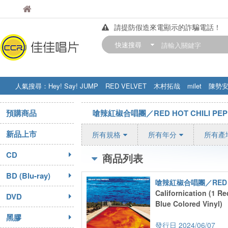
佳佳唱片
佳佳唱片
請提防假造來電顯示的詐騙電話！
【中華門市營業時間調整公告】
快速搜尋
訂購金額滿200元，即享免運優惠!! 詳
人氣搜尋：
Hey! Say! JUMP
RED VELVET
木村拓哉
milet
陳勢
STRAY KIDS
盧廣仲
周杰伦
預購商品
嗆辣紅椒合唱團／RED HOT CHILI PEP
新品上市
所有規格
所有年分
所有產
CD
商品列表
BD (Blu-ray)
Californication (1 R
DVD
Blue Colored Vinyl)
黑膠
2024/06/07