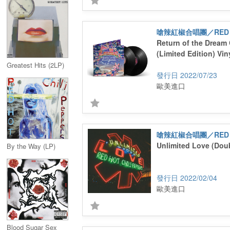
Return of the Dream
(Limited Edition) Vin
Greatest Hits (2LP)
2022/07/23
歐美進口
Unlimited Love (Doub
By the Way (LP)
2022/02/04
歐美進口
Blood Sugar Sex