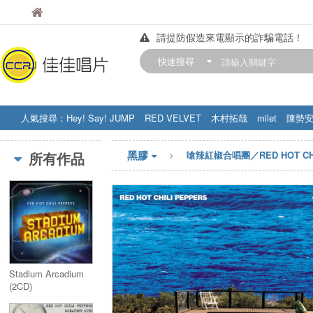
佳佳唱片
佳佳唱片
請提防假造來電顯示的詐騙電話！
【中華門市營業時間調整公告】
快速搜尋
訂購金額滿200元，即享免運優惠!! 詳
人氣搜尋：
Hey! Say! JUMP
RED VELVET
木村拓哉
milet
陳勢
STRAY KIDS
盧廣仲
周杰伦
黑膠
所有作品
嗆辣紅椒合唱團／RED HOT CHI
Stadium Arcadium
(2CD)