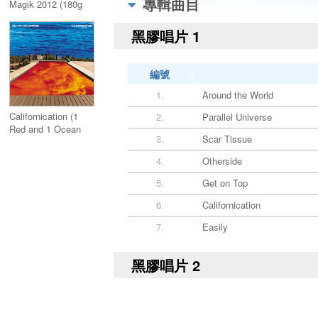
專輯曲目
Magik 2012 (180g
Vinyl)
黑膠唱片 1
編號
1.
Around the World
Californication (1
2.
Parallel Universe
Red and 1 Ocean
3.
Scar Tissue
Blue Colored Vinyl)
4.
Otherside
5.
Get on Top
6.
Californication
7.
Easily
黑膠唱片 2