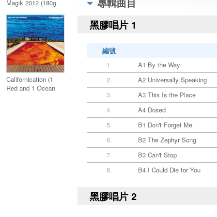
專輯曲目
Magik 2012 (180g
Vinyl)
黑膠唱片 1
編號
1.
A1 By the Way
Californication (1
2.
A2 Universally Speaking
Red and 1 Ocean
3.
A3 This Is the Place
Blue Colored Vinyl)
4.
A4 Dosed
5.
B1 Don't Forget Me
6.
B2 The Zephyr Song
7.
B3 Can't Stop
8.
B4 I Could Die for You
黑膠唱片 2