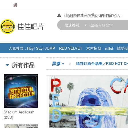
佳佳唱片
佳佳唱片
請提防假造來電顯示的詐騙電話！
【中華門市營業時間調整公告】
快速搜尋
訂購金額滿200元，即享免運優惠!! 詳
人氣搜尋：
Hey! Say! JUMP
RED VELVET
木村拓哉
milet
陳勢
STRAY KIDS
盧廣仲
周杰伦
黑膠
所有作品
嗆辣紅椒合唱團／RED HOT CHI
Stadium Arcadium
(2CD)