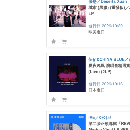
張懸／Deserts Xuan
城市 (黑膠) (重發粄)／A C
LP
2026/10/20
歐美進口
夏夜晚風 演唱會精選實錄
(Live) (2LP)
2026/10/16
日本進口
IVE／아이브
第二張正規專輯「REVIVE
Marble Vinyl LP 