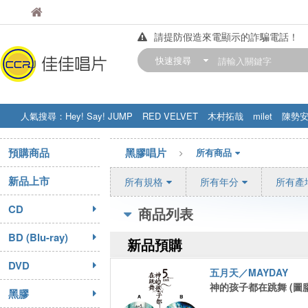
佳佳唱片
佳佳唱片
請提防假造來電顯示的詐騙電話！
【中華門市營業時間調整公告】
快速搜尋
訂購金額滿200元，即享免運優惠!! 詳
人氣搜尋：
Hey! Say! JUMP
RED VELVET
木村拓哉
milet
陳勢
STRAY KIDS
盧廣仲
周杰伦
預購商品
黑膠唱片
所有商品
新品上市
所有規格
所有年分
所有產
CD
商品列表
BD (Blu-ray)
新品預購
DVD
五月天／MAYDAY
神的孩子都在跳舞 (圖膠
黑膠