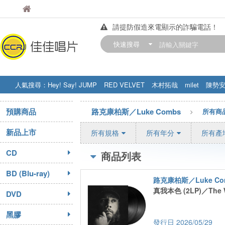
佳佳唱片
佳佳唱片
請提防假造來電顯示的詐騙電話！
【中華門市營業時間調整公告】
快速搜尋
訂購金額滿200元，即享免運優惠!! 詳
人氣搜尋：
Hey! Say! JUMP
RED VELVET
木村拓哉
milet
陳勢
STRAY KIDS
盧廣仲
周杰伦
預購商品
路克康柏斯／Luke Combs
所有商
新品上市
所有規格
所有年分
所有產
CD
商品列表
BD (Blu-ray)
路克康柏斯／Luke Co
真我本色 (2LP)／The Wa
DVD
黑膠
2026/05/29