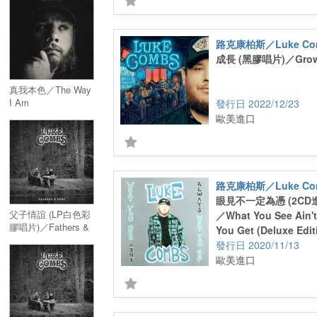
路克康柏斯／Luke Co
成長 (黑膠唱片)／Growin
真我本色／The Way
I Am
2022/12/23
歐美進口
路克康柏斯／Luke Co
眼見不一定為憑 (2CD
父子情誼 (LP白色彩
／What You See Ain'
膠唱片)／Fathers &
You Get (Deluxe Edit
Sons (White Vinyl)
2020/11/13
歐美進口