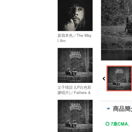
真我本色／The Way
I Am
父子情誼 (LP白色彩
膠唱片)／Fathers &
Sons (White Vinyl)
商品簡
◎ 7座CM