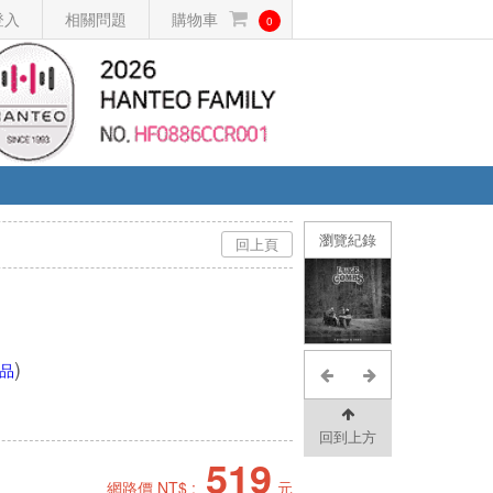
登入
相關問題
購物車
0
瀏覽紀錄
回上頁
)
品
回到上方
519
網路價 NT$ :
元