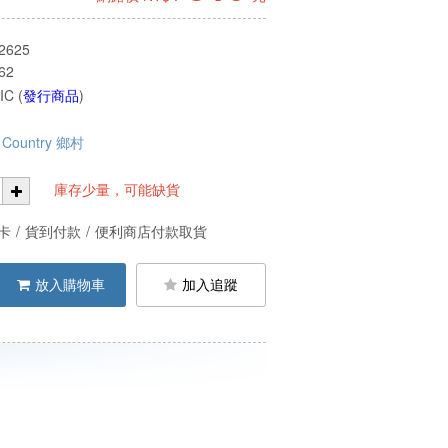
2625
62
C (
發行商品
)
Country 鄉村
庫存少量，可能缺貨
卡
/
貨到付款
/
便利商店付款取貨
放入購物車
加入追蹤