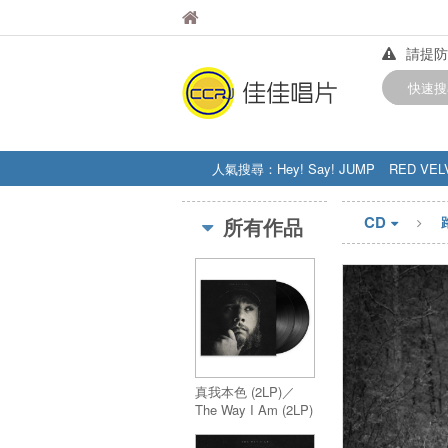
佳佳唱片
佳佳唱片
請提防
【中華
快速搜
訂購金額
人氣搜尋：
Hey! Say! JUMP
RED VEL
STRAY KIDS
盧廣仲
周杰伦
CD
所有作品
真我本色 (2LP)／
The Way I Am (2LP)