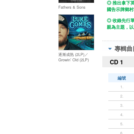
◎ 推出拿下英
Fathers & Sons
國告示牌鄉村榜
◎ 收錄先行單曲
親為主題，以
專輯曲
逐漸成熟 (2LP)／
Growin’ Old (2LP)
CD 1
編號
1.
2.
3.
4.
5.
6.