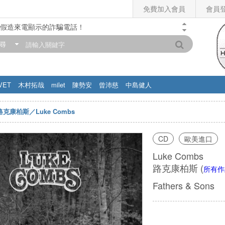
免費加入會員
會員
假造來電顯示的詐騙電話！
門市營業時間調整公告】
尋
滿200元，即享免運優惠!! 詳情>>
VET
木村拓哉
milet
陳勢安
曾沛慈
中島健人
路克康柏斯／Luke Combs
CD
歐美進口
Luke Combs
路克康柏斯
(
所有作
Fathers & Sons