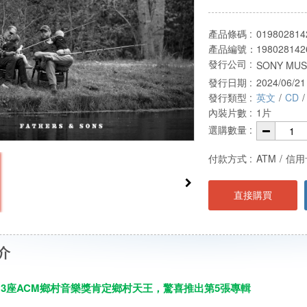
產品條碼 :
019802814
產品編號：
198028142
發行公司 :
SONY MUSI
發行日期 :
2024/06/21
發行類型 :
英文
/
CD
/
內裝片數 :
1片
選購數量 :
付款方式 :
ATM
/
信用
直接購買
介
A、3座ACM鄉村音樂獎肯定鄉村天王，驚喜推出第5張專輯