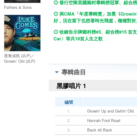
◎ 發行空降英國鄉村專輯榜冠軍、綜合榜
Fathers & Sons
◎ 與CMA「年度專輯獎」加冕《Grow
好，活在當下也想著時光飛逝，種種對於
◎ 收錄告示牌鄉村榜#3、綜合榜#15 首支單曲〈
Car〉等共18首人生之歌
逐漸成熟 (2LP)／
Growin’ Old (2LP)
專輯曲目
黑膠唱片 1
編號
1.
Growin' Up and Gettin' Old
2.
Hannah Ford Road
3.
Back 40 Back