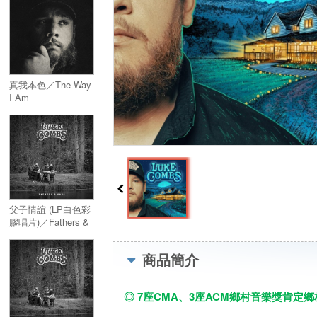
真我本色／The Way
I Am
父子情誼 (LP白色彩
膠唱片)／Fathers &
Sons (White Vinyl)
商品簡介
◎ 7座CMA、3座ACM鄉村音樂獎肯定