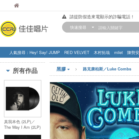
佳佳唱片
佳佳唱片
請提防假造來電顯示的詐騙電話！
【中華門市營業時間調整公告】
快速搜尋
訂購金額滿200元，即享免運優惠!! 詳
人氣搜尋：
Hey! Say! JUMP
RED VELVET
木村拓哉
milet
陳勢
STRAY KIDS
盧廣仲
周杰伦
黑膠
所有作品
路克康柏斯／Luke Combs
真我本色 (2LP)／
The Way I Am (2LP)