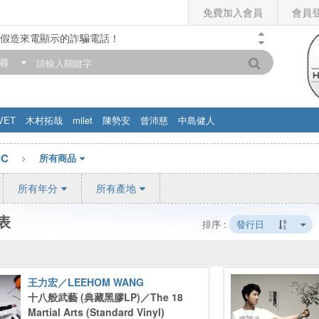
免費加入會員
會員
假造來電顯示的詐騙電話！
門市營業時間調整公告】
尋
滿200元，即享免運優惠!! 詳情>>
VET
木村拓哉
milet
陳勢安
曾沛慈
中島健人
IC
所有商品
所有年分
所有產地
表
排序 :
發行日
王力宏／LEEHOM WANG
十八般武藝 (典藏黑膠LP)／The 18
Martial Arts (Standard Vinyl)