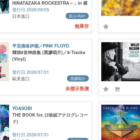
HINATAZAKA ROCKESTRA～」in 横
浜スタジアム 完全生産限定盤 (2Blu-
2026/08/05
ray)
日本進口
BLU-RAY
無庫存
平克佛洛伊德／PINK FLOYD
輝煌8首神曲集 (黑膠唱片)／8-Tracks
(Vinyl)
2026/07/31
歐美進口
黑膠唱片
未標示售價
YOASOBI
THE BOOK for, (2枚組アナログレコー
ド)
2026/07/31