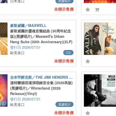
日本進口
黑膠唱片
未標示售價
麥斯威爾／MAXWELL
麥斯威爾的靈魂音樂組曲 (30周年紀念
版)(黑膠唱片)／Maxwell's Urban
Hang Suite (30th Anniversary)(2LP)
2026/07/31
歐美進口
CD
未標示售價
吉米罕醉克斯／THE JIMI HENDRIX EXPERIENCE
溫特蘭德現場演唱錄音全集 (2026再版)
(黑膠唱片)／Winterland (2026
Reissue)(Vinyl)
2026/07/31
歐美進口
黑膠唱片
未標示售價