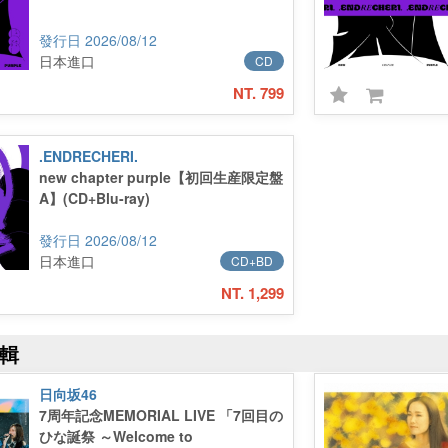
2026/08/12
日本進口
CD
NT. 799
.ENDRECHERI.
new chapter purple【初回生産限定盤
A】(CD+Blu-ray)
2026/08/12
日本進口
CD+BD
NT. 1,299
輯
日向坂46
7周年記念MEMORIAL LIVE 「7回目の
ひな誕祭 ～Welcome to