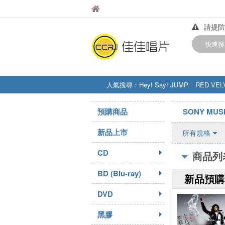
佳佳唱片
佳佳唱片
請提防
【中華
快速搜
訂購金額
人氣搜尋：
Hey! Say! JUMP
RED VEL
STRAY KIDS
盧廣仲
周杰伦
預購商品
SONY MUS
新品上市
所有規格
CD
商品列
BD (Blu-ray)
新品預購
DVD
黑膠