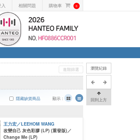
登入
相關問題
購物車
0
瀏覽紀錄
進階篩選
隱藏缺貨商品
顯示 :
回到上方
王力宏／LEEHOM WANG
改變自己 灰色彩膠 (LP) (重發版)／
Change Me (LP)