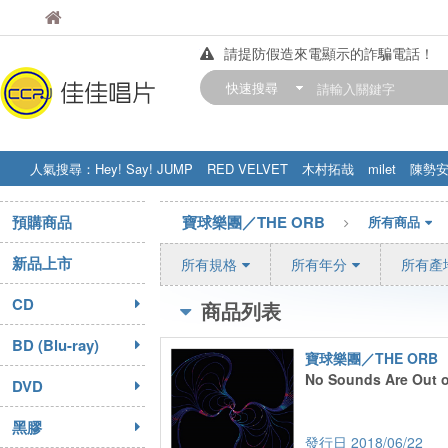
佳佳唱片
佳佳唱片
請提防假造來電顯示的詐騙電話！
【中華門市營業時間調整公告】
快速搜尋
訂購金額滿200元，即享免運優惠!! 詳
人氣搜尋：
Hey! Say! JUMP
RED VELVET
木村拓哉
milet
陳勢
STRAY KIDS
盧廣仲
周杰伦
預購商品
寶球樂團／THE ORB
所有商品
新品上市
所有規格
所有年分
所有產
CD
商品列表
BD (Blu-ray)
寶球樂團／THE ORB
No Sounds Are Out 
DVD
黑膠
2018/06/22