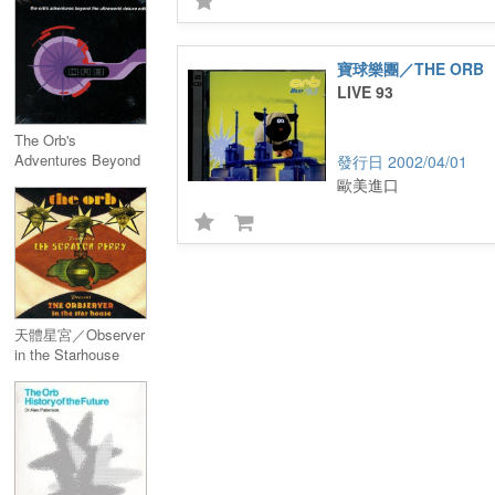
寶球樂團／THE ORB
LIVE 93
The Orb's
Adventures Beyond
2002/04/01
the Ultraworld
歐美進口
Deluxe Edition
(2CD)
天體星宮／Observer
in the Starhouse