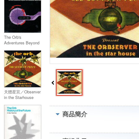
The Orb's
Adventures Beyond
the Ultraworld
Deluxe Edition
(2CD)
天體星宮／Observer
in the Starhouse
商品簡介