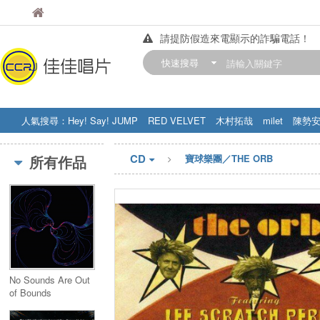
佳佳唱片
佳佳唱片
請提防假造來電顯示的詐騙電話！
【中華門市營業時間調整公告】
快速搜尋
訂購金額滿200元，即享免運優惠!! 詳
人氣搜尋：
Hey! Say! JUMP
RED VELVET
木村拓哉
milet
陳勢
STRAY KIDS
盧廣仲
周杰伦
CD
所有作品
寶球樂團／THE ORB
No Sounds Are Out
of Bounds