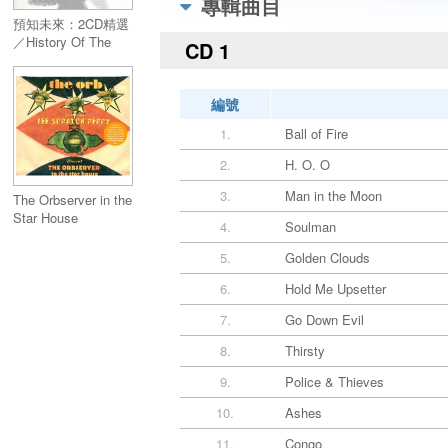
專輯曲目
預知未來：2CD精選
／History Of The
CD 1
Future ( 2CD )
編號
1.
Ball of Fire
2.
H. O. O
3.
Man in the Moon
The Orbserver in the
Star House
4.
Soulman
5.
Golden Clouds
6.
Hold Me Upsetter
7.
Go Down Evil
8.
Thirsty
9.
Police & Thieves
10.
Ashes
11.
Congo