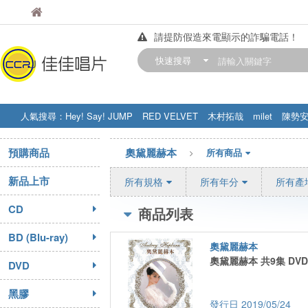
佳佳唱片
佳佳唱片
請提防假造來電顯示的詐騙電話！
【中華門市營業時間調整公告】
快速搜尋
訂購金額滿200元，即享免運優惠!! 詳
人氣搜尋：
Hey! Say! JUMP
RED VELVET
木村拓哉
milet
陳勢
STRAY KIDS
盧廣仲
周杰伦
預購商品
奧黛麗赫本
所有商品
新品上市
所有規格
所有年分
所有產
CD
商品列表
BD (Blu-ray)
奧黛麗赫本
奧黛麗赫本 共9集 DVD
DVD
黑膠
2019/05/24