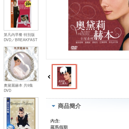
COLLECTION
第凡內早餐 特別版
DVD／BREAKFAST
AT TIFFANY'S
奧黛麗赫本 共9集
DVD
商品簡介
內含:
羅馬假期