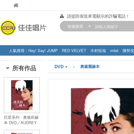
佳佳唱片
佳佳唱片
請提防假造來電顯示的詐騙電話！
【中華門市營業時間調整公告】
快速搜尋
訂購金額滿200元，即享免運優惠!! 詳
人氣搜尋：
Hey! Say! JUMP
RED VELVET
木村拓哉
milet
陳勢
STRAY KIDS
盧廣仲
周杰伦
DVD
所有作品
奧黛麗赫本
巨星系列 - 奧黛莉赫
本 DVD／AUDREY
HEPBURN THE
RUBY