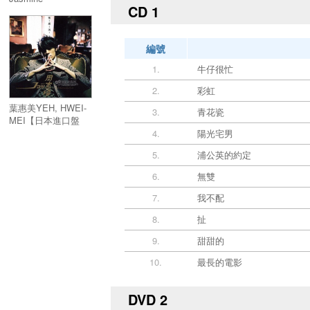
CD 1
Orange【日本進口盤
(SHM-CD+DVD)】
(首批封入特典)
編號
1.
牛仔很忙
2.
彩虹
葉惠美YEH, HWEI-
3.
青花瓷
MEI【日本進口盤
(SHM-CD+DVD)】
4.
陽光宅男
(首批封入特典)
5.
浦公英的約定
6.
無雙
7.
我不配
8.
扯
9.
甜甜的
10.
最長的電影
DVD 2