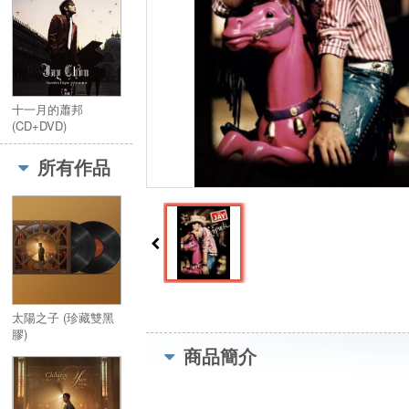
十一月的蕭邦
(CD+DVD)
所有作品
太陽之子 (珍藏雙黑
膠)
商品簡介