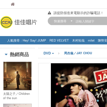
佳佳唱片
佳佳唱片
請提防假造來電顯示的詐騙電話！
【中華門市營業時間調整公告】
快速搜尋
訂購金額滿200元，即享免運優惠!! 詳
人氣搜尋：
Hey! Say! JUMP
RED VELVET
木村拓哉
milet
陳勢
STRAY KIDS
盧廣仲
周杰伦
DVD
熱銷商品
周杰倫／JAY CHOU
太陽之子／Children
of the sun