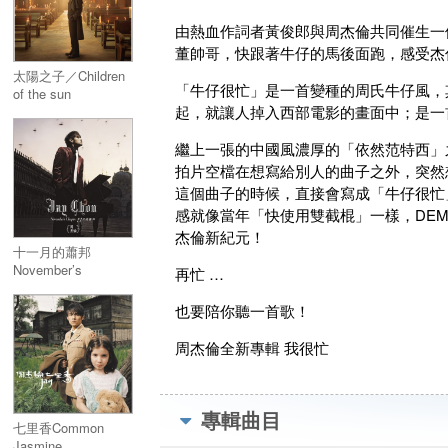
由熱血作詞者黃俊郎與周杰倫共同催生一
董帥哥，快跟著牛仔的馬後面跑，感受杰
太陽之子／Children
「牛仔很忙」是一首變種的周氏牛仔風，
of the sun
起，就讓人掉入西部電影的畫面中；是一
繼上一張的中國風濃厚的「依然范特西」
拍片空檔在想寫給別人的曲子之外，突然
這個曲子的時候，直接會寫成「牛仔很忙
感就像當年「快使用雙截棍」一樣，DE
杰倫新紀元！
十一月的蕭邦
November’s
再忙 …
Chopin【日本進口盤
(SHM-CD+DVD)】
也要陪你聽一首歌！
(首批封入特典)
周杰倫全新專輯 我很忙
專輯曲目
七里香Common
Jasmine