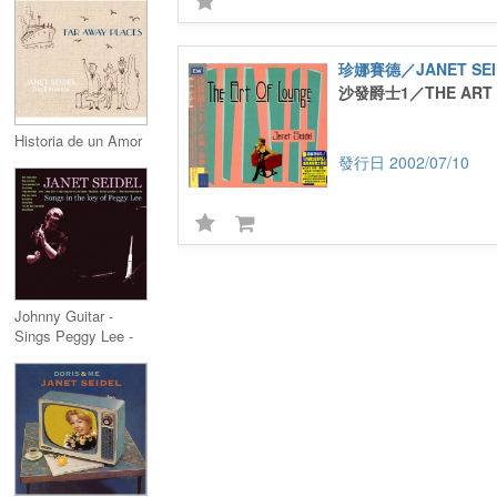
珍娜賽德／JANET SEI
沙發爵士1／THE ART 
Historia de un Amor
2002/07/10
Johnny Guitar -
Sings Peggy Lee -