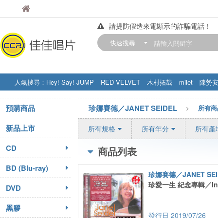
佳佳唱片
佳佳唱片
請提防假造來電顯示的詐騙電話！
【中華門市營業時間調整公告】
快速搜尋
訂購金額滿200元，即享免運優惠!! 詳
人氣搜尋：
Hey! Say! JUMP
RED VELVET
木村拓哉
milet
陳勢
STRAY KIDS
盧廣仲
周杰伦
預購商品
珍娜賽德／JANET SEIDEL
所有商
新品上市
所有規格
所有年分
所有產
CD
商品列表
BD (Blu-ray)
珍娜賽德／JANET SEI
珍愛一生 紀念專輯／In 
DVD
黑膠
2019/07/26