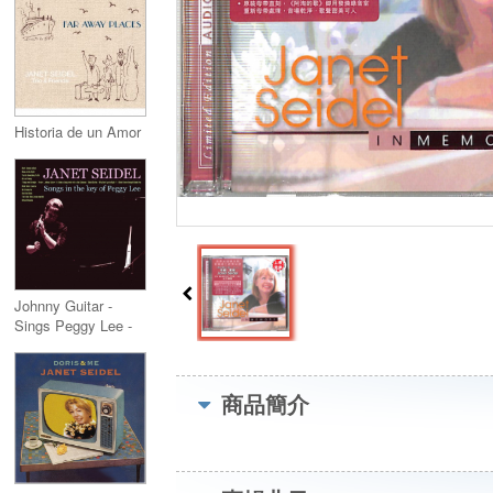
Historia de un Amor
Johnny Guitar -
Sings Peggy Lee -
商品簡介