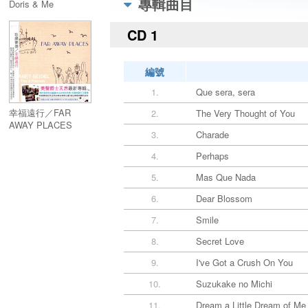
專輯曲目
Doris & Me
CD 1
編號
1.
Que sera, sera
幸福遠行／FAR
2.
The Very Thought of You
AWAY PLACES
3.
Charade
4.
Perhaps
5.
Mas Que Nada
6.
Dear Blossom
7.
Smile
8.
Secret Love
9.
I've Got a Crush On You
10.
Suzukake no Michi
11.
Dream a Little Dream of Me