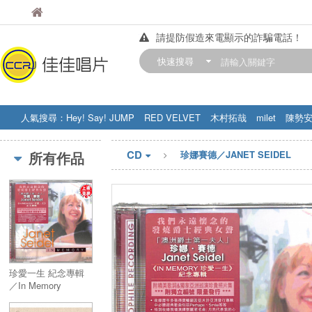
佳佳唱片
佳佳唱片
請提防假造來電顯示的詐騙電話！
【中華門市營業時間調整公告】
快速搜尋
訂購金額滿200元，即享免運優惠!! 詳
人氣搜尋：
Hey! Say! JUMP
RED VELVET
木村拓哉
milet
陳勢
STRAY KIDS
盧廣仲
周杰伦
CD
所有作品
珍娜賽德／JANET SEIDEL
珍愛一生 紀念專輯
／In Memory