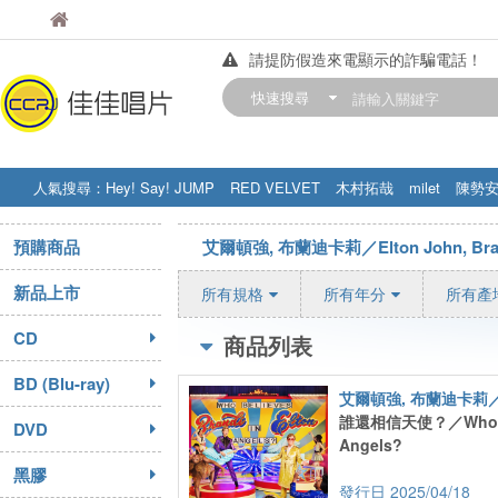
佳佳唱片
佳佳唱片
請提防假造來電顯示的詐騙電話！
【中華門市營業時間調整公告】
快速搜尋
訂購金額滿200元，即享免運優惠!! 詳
人氣搜尋：
Hey! Say! JUMP
RED VELVET
木村拓哉
milet
陳勢
STRAY KIDS
盧廣仲
周杰伦
預購商品
艾爾頓強, 布蘭迪卡莉／Elton John, Brand
新品上市
所有規格
所有年分
所有產
CD
商品列表
BD (Blu-ray)
誰還相信天使？／Who Be
DVD
Angels?
黑膠
2025/04/18