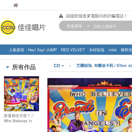
佳佳唱片
佳佳唱片
請提防假造來電顯示的詐騙電話！
【中華門市營業時間調整公告】
快速搜尋
訂購金額滿200元，即享免運優惠!! 詳
人氣搜尋：
Hey! Say! JUMP
RED VELVET
木村拓哉
milet
陳勢
STRAY KIDS
盧廣仲
周杰伦
CD
所有作品
艾爾頓強, 布蘭迪卡莉／Elton John, 
誰還相信天使？／
Who Believes In
Angels?