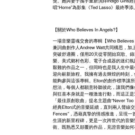
獎。她與妻子攜手重新演繹Indigo Girls
唱“Home”為影集《Ted Lasso》最終
【關於Who Believes In Angels?】
一場音樂靈魂交會的專輯【Who Believes In
兼詞曲創作人Andrew Watt共同構思，加
突破舒適圈，僅用20天從零開始寫歌、
樂、美式鄉村色彩、電子合成器的迷幻氛圍
艱難的作品之一，但同時也是我人生中最
迎向嶄新旅程。我擁有過去輝煌的時刻，但
能夠參與這張專輯。Elton的創作標準
想法，每個人都願意聆聽彼此，讓我們像
與狂喜本身就是一種激進行動，而這正是這張
「最佳原創歌曲」提名主題曲“Never Too L
經典Elton式的音樂延續，直到兩人聲線交
Fences”，憑藉真摯的情感推進，呈現一首融合
生涯的新里程碑，更是一次跨世代的音樂
衛、既熟悉又顛覆的作品，見證音樂如何