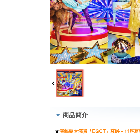
商品簡介
★
演藝圈大滿貫「EGOT」尊爵＋11座