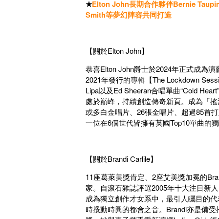
★
Elton John長期合作夥伴Bernie Taup
Smith等夢幻陣容共同打造
【關於Elton John】
恭喜Elton John爵士於2024年正
2021年發行的專輯【The Lockdown
Lipa以及Ed Sheeran合唱單曲“Cold H
處於巔峰，持續創造傳奇新頁。成為「搖
或多白金唱片、26張金唱片、超過85首
一位在6個世代皆擁有英國Top10單曲的
【關於Brandi Carlile】
11座葛萊美獎肯定、2座艾美獎加冕的Bra
家。自滾石雜誌評選2005年十大注目
成為獨立創作才女系中，最引人矚目的代表之一。B
時攪動時興的都會之音。Brandi亦是備受推崇的