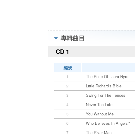
專輯曲目
CD 1
編號
1.
The Rose Of Laura Nyro
2.
Little Richard's Bible
3.
Swing For The Fences
4.
Never Too Late
5.
You Without Me
6.
Who Believes In Angels?
7.
The River Man