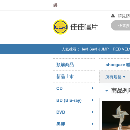
佳佳唱片
佳佳唱片
請提防
【中華
快速搜
訂購金額
人氣搜尋：
Hey! Say! JUMP
RED VEL
STRAY KIDS
盧廣仲
周杰伦
預購商品
shoegaze 
新品上市
所有規格
CD
商品列
BD (Blu-ray)
DVD
黑膠