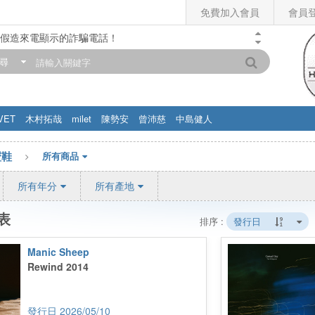
免費加入會員
會員
假造來電顯示的詐騙電話！
門市營業時間調整公告】
尋
滿200元，即享免運優惠!! 詳情>>
VET
木村拓哉
milet
陳勢安
曾沛慈
中島健人
瞪鞋
所有商品
所有年分
所有產地
表
排序 :
發行日
Manic Sheep
Rewind 2014
2026/05/10