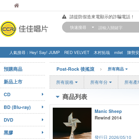
佳佳唱片
佳佳唱片
請提防假造來電顯示的詐騙電話！
【中華門市營業時間調整公告】
快速搜尋
訂購金額滿200元，即享免運優惠!! 詳
人氣搜尋：
Hey! Say! JUMP
RED VELVET
木村拓哉
milet
陳勢
STRAY KIDS
盧廣仲
周杰伦
預購商品
Post-Rock 後搖滾
所有商品
新品上市
所有規格
所有年分
所有產
CD
商品列表
BD (Blu-ray)
Manic Sheep
Rewind 2014
DVD
黑膠
2026/05/10