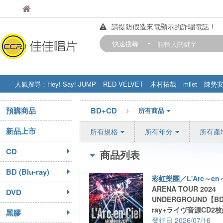
佳佳唱片
佳佳唱片
請提防假造來電顯示的詐騙電話！
【中華門市營業時間調整公告】
快速搜尋
訂購金額滿200元，即享免運優惠!! 詳
人氣搜尋：
Hey! Say! JUMP
RED VELVET
木村拓哉
milet
陳勢
STRAY KIDS
盧廣仲
周杰伦
預購商品
BD+CD
所有商品
新品上市
所有規格
所有年分
所有產
CD
商品列表
BD (Blu-ray)
彩虹樂團／L'Arc～en～
ARENA TOUR 2024
DVD
UNDERGROUND【BD
ray+ライヴ音源CD2
黑膠
クレット＜12P＞)
2026/07/16