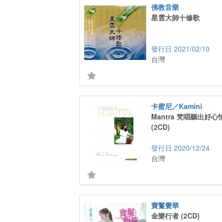
佛教音樂
星雲大師十修歌
2021/02/10
台灣
卡蜜尼／Kamini
Mantra 梵唱聽出好
(2CD)
2020/12/24
台灣
寶鬘覺華
金樂行者 (2CD)