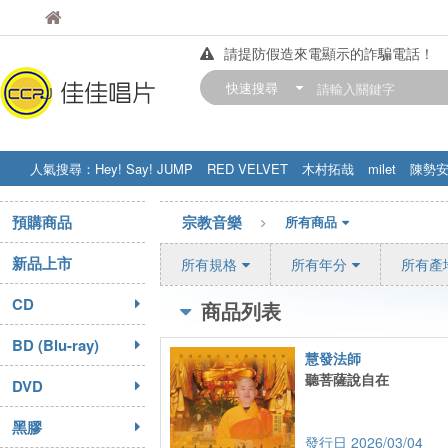
佳佳唱片
佳佳唱片
請提防假造來電顯示的詐騙電話！
【中華門市營業時間調整公告】
快速搜尋
訂購金額滿200元，即享免運優惠!! 詳
人氣搜尋：
Hey! Say! JUMP
RED VELVET
木村拓哉
milet
陳勢
STRAY KIDS
盧廣仲
周杰伦
預購商品
宗教音樂
所有商品
新品上市
所有規格
所有年分
所有產
CD
商品列表
BD (Blu-ray)
慧發法師
聽菩薩說自在
DVD
黑膠
2026/03/04