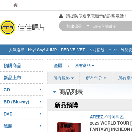
佳佳唱片
佳佳唱片
請提防假造來電顯示的詐騙電話！
【中華門市營業時間調整公告】
快速搜尋
訂購金額滿200元，即享免運優惠!! 詳
人氣搜尋：
Hey! Say! JUMP
RED VELVET
木村拓哉
milet
陳勢
STRAY KIDS
盧廣仲
周杰伦
預購商品
全區
所有商品
新品上市
所有規格
所有年分
所有產
CD
商品列表
BD (Blu-ray)
新品預購
DVD
ATEEZ／에이티즈
2025 WORLD TOUR [
黑膠
FANTASY] INCHEON 