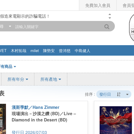
免費加入會員
會員
假造來電顯示的詐騙電話！
門市營業時間調整公告】
尋
滿200元，即享免運優惠!! 詳情>>
VET
木村拓哉
milet
陳勢安
曾沛慈
中島健人
所有商品
所有年分
所有產地
表
排序 :
發行日
漢斯季默／Hans Zimmer
現場演出－沙漠之鑽 (BD)／Live –
Diamond in the Desert (BD)
2026/07/03