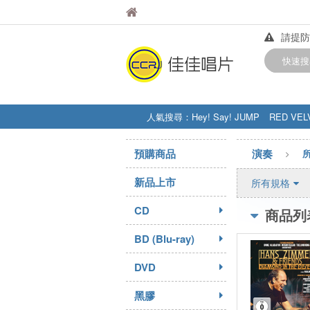
佳佳唱片
佳佳唱片
請提防
【中華
快速搜
訂購金額
人氣搜尋：
Hey! Say! JUMP
RED VEL
STRAY KIDS
盧廣仲
周杰伦
預購商品
演奏
新品上市
所有規格
CD
商品列
BD (Blu-ray)
DVD
黑膠