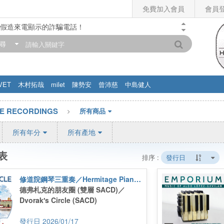
免費加入會員
會員
假造來電顯示的詐騙電話！
門市營業時間調整公告】
尋
滿200元，即享免運優惠!! 詳情>>
VET
木村拓哉
milet
陳勢安
曾沛慈
中島健人
E RECORDINGS
所有商品
所有年分
所有產地
表
排序 :
發行日
修道院鋼琴三重奏／Hermitage Piano Trio
德弗札克的朋友圈 (雙層 SACD)／
Dvorak′s Circle (SACD)
2026/01/17