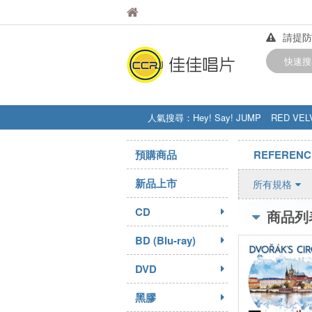
佳佳唱片
佳佳唱片
請提防
【中華
快速搜
訂購金額
人氣搜尋：
Hey! Say! JUMP
RED VEL
STRAY KIDS
盧廣仲
周杰伦
預購商品
REFERENC
新品上市
所有規格
CD
商品列
BD (Blu-ray)
DVD
黑膠