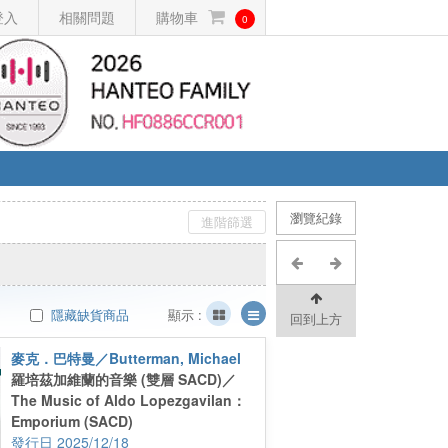
登入
相關問題
購物車
0
瀏覽紀錄
進階篩選
隱藏缺貨商品
顯示 :
回到上方
麥克．巴特曼／Butterman, Michael
羅培茲加維蘭的音樂 (雙層 SACD)／
The Music of Aldo Lopezgavilan：
Emporium (SACD)
2025/12/18