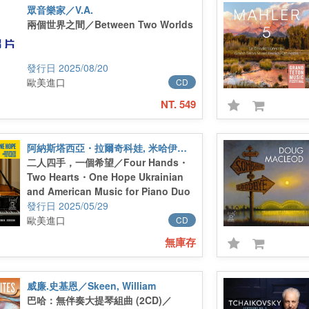
眾音樂家／V.A.
兩個世界之間／Between Two Worlds
2025/08/20
歐美進口
CD
NT. 549
阿納斯塔西亞・拉爾奇科娃, 米哈伊洛・迪奧爾季耶夫／Anastasiia Larchikova, Mykhailo Diordiiev
二人四手，一個希望／Four Hands・
Two Hearts・One Hope Ukrainian
and American Music for Piano Duo
2025/05/29
歐美進口
CD
無庫存
威廉.史基恩／Skeen, William
巴哈：無伴奏大提琴組曲 (2CD)／