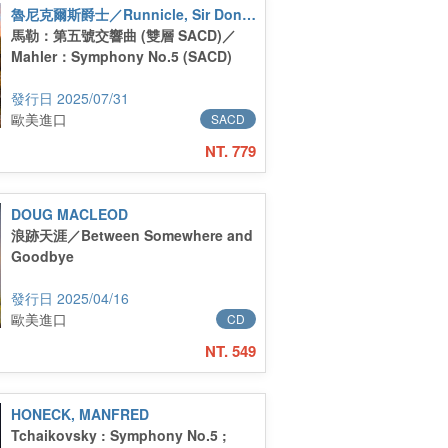
魯尼克爾斯爵士／Runnicle, Sir Donald
馬勒：第五號交響曲 (雙層 SACD)／
Mahler：Symphony No.5 (SACD)
2025/07/31
歐美進口
SACD
NT. 779
DOUG MACLEOD
浪跡天涯／Between Somewhere and
Goodbye
2025/04/16
歐美進口
CD
NT. 549
HONECK, MANFRED
Tchaikovsky : Symphony No.5 ;