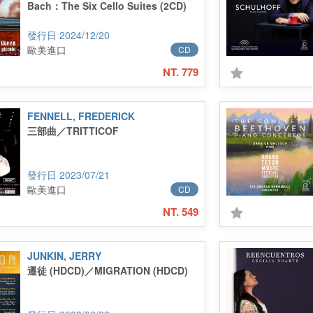
Bach：The Six Cello Suites (2CD)
2024/12/20
歐美進口
CD
NT. 779
FENNELL, FREDERICK
三部曲／TRITTICOF
2023/07/21
歐美進口
CD
NT. 549
JUNKIN, JERRY
遷徒 (HDCD)／MIGRATION (HDCD)