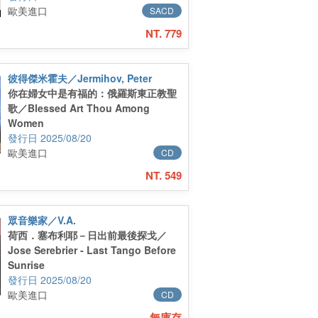
歐美進口
SACD
NT. 779
彼得傑米霍夫／Jermihov, Peter
你在婦女中是有福的：俄羅斯東正教聖
歌／Blessed Art Thou Among
Women
2025/08/20
歐美進口
CD
NT. 549
眾音樂家／V.A.
荷西．塞布利耶－日出前最後探戈／
Jose Serebrier - Last Tango Before
Sunrise
2025/08/20
歐美進口
CD
無庫存