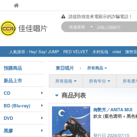
佳佳唱片
佳佳唱片
請提防假造來電顯示的詐騙電話！
【中華門市營業時間調整公告】
快速搜尋
訂購金額滿200元，即享免運優惠!! 詳
人氣搜尋：
Hey! Say! JUMP
RED VELVET
木村拓哉
milet
陳勢
STRAY KIDS
盧廣仲
周杰伦
預購商品
東亞唱片
所有商品
新品上市
所有規格
所有年分
所有產
CD
商品列表
BD (Blu-ray)
梅艷芳／ANITA MUI
妖女 (藍色透明 + 黑色
DVD
黑膠
2026/07/15