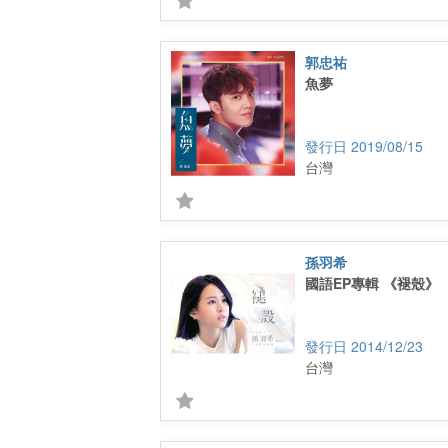
郭忠祐
魚夢
2019/08/15
台灣
孫羽希
國語EP專輯 《褪殼》
2014/12/23
台灣