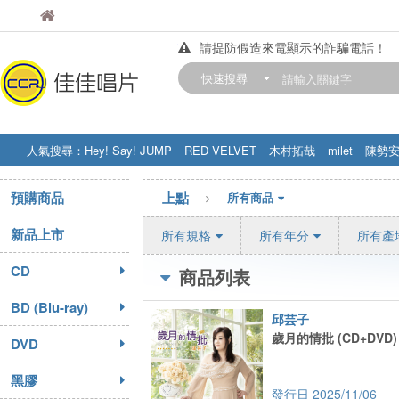
佳佳唱片
佳佳唱片
請提防假造來電顯示的詐騙電話！
【中華門市營業時間調整公告】
快速搜尋
訂購金額滿200元，即享免運優惠!! 詳
人氣搜尋：
Hey! Say! JUMP
RED VELVET
木村拓哉
milet
陳勢
STRAY KIDS
盧廣仲
周杰伦
預購商品
上點
所有商品
新品上市
所有規格
所有年分
所有產
CD
商品列表
BD (Blu-ray)
邱芸子
歲月的情批 (CD+DVD)
DVD
黑膠
2025/11/06