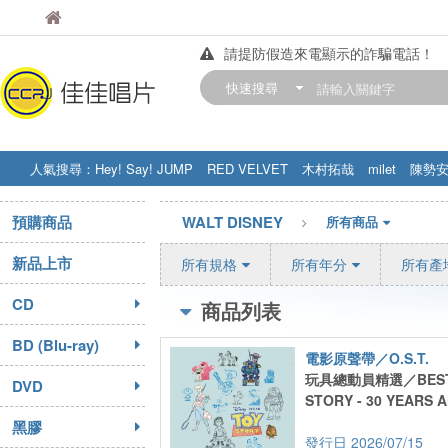
佳佳唱片
佳佳唱片
請提防假造來電顯示的詐騙電話！
【中華門市營業時間調整公告】
快速搜尋
訂購金額滿200元，即享免運優惠!! 詳
人氣搜尋：
Hey! Say! JUMP
RED VELVET
木村拓哉
milet
陳勢
STRAY KIDS
盧廣仲
周杰伦
預購商品
WALT DISNEY
所有商品
新品上市
所有規格
所有年分
所有產
CD
商品列表
BD (Blu-ray)
電影原聲帶／O.S.T.
玩具總動員精選／BEST 
DVD
STORY - 30 YEARS 
黑膠
2026/07/15