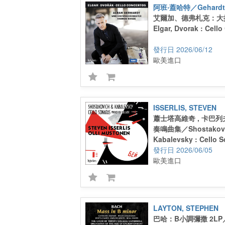
阿班‧蓋哈特／Gehardt,
艾爾加、德弗札克：大
Elgar, Dvorak : Cell
2026/06/12
歐美進口
ISSERLIS, STEVEN
蕭士塔高維奇 , 卡巴列
奏鳴曲集／Shostakovi
Kabalevsky : Cello 
2026/06/05
歐美進口
LAYTON, STEPHEN
巴哈：B小調彌撒 2LP／B