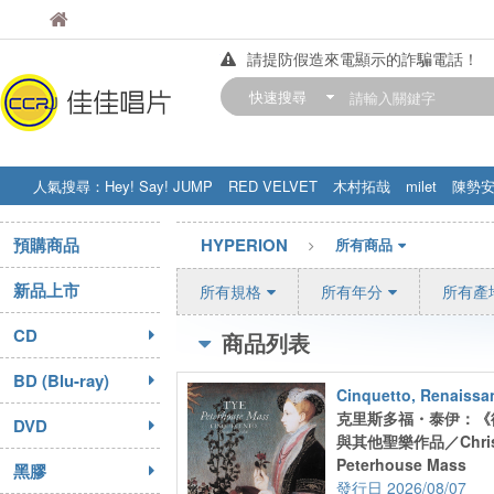
佳佳唱片
佳佳唱片
請提防假造來電顯示的詐騙電話！
【中華門市營業時間調整公告】
快速搜尋
訂購金額滿200元，即享免運優惠!! 詳
人氣搜尋：
Hey! Say! JUMP
RED VELVET
木村拓哉
milet
陳勢
STRAY KIDS
盧廣仲
周杰伦
預購商品
HYPERION
所有商品
新品上市
所有規格
所有年分
所有產
CD
商品列表
BD (Blu-ray)
Cinquetto, Renaissa
克里斯多福・泰伊：《
DVD
與其他聖樂作品／Christo
Peterhouse Mass
黑膠
2026/08/07