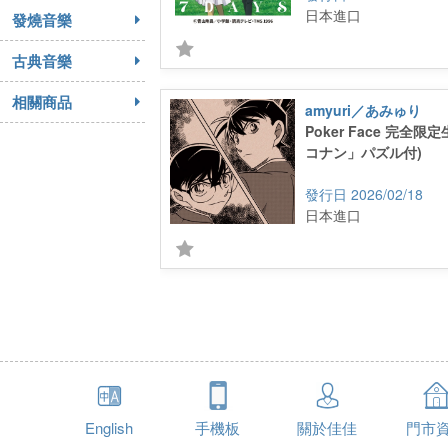
日本進口
發燒音樂
古典音樂
相關商品
amyuri／あみゅり
Poker Face 完全限
コナン」パズル付)
2026/02/18
日本進口
English
手機板
關於佳佳
門市