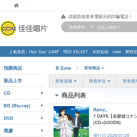
佳佳唱片
佳佳唱片
請提防假造來電顯示的詐騙電話！
【中華門市營業時間調整公告】
快速搜尋
訂購金額滿200元，即享免運優惠!! 詳
人氣搜尋：
Hey! Say! JUMP
RED VELVET
木村拓哉
milet
陳勢
STRAY KIDS
盧廣仲
周杰伦
預購商品
B Zone
所有商品
新品上市
所有規格
所有年分
所有產
CD
商品列表
BD (Blu-ray)
Rainy。
7 DAYS【名探偵コナ
DVD
(CD+GOODS)
黑膠
2026/07/29