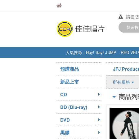
佳佳唱片
佳佳唱片
請提防
【中華
快速搜
訂購金額
人氣搜尋：
Hey! Say! JUMP
RED VEL
STRAY KIDS
盧廣仲
周杰伦
預購商品
JFJ Produ
新品上市
所有規格
CD
商品列
BD (Blu-ray)
DVD
黑膠