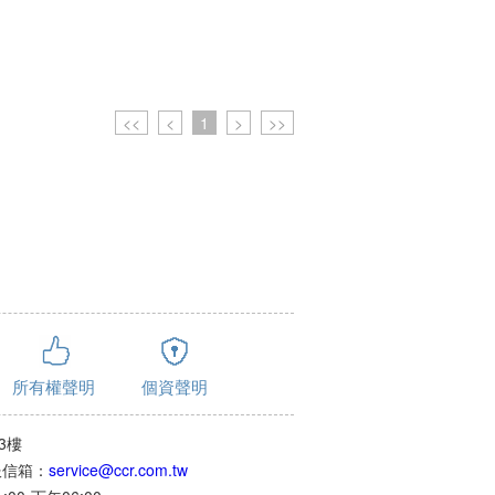
<<
<
1
>
>>
所有權聲明
個資聲明
3樓
客服信箱：
service@ccr.com.tw