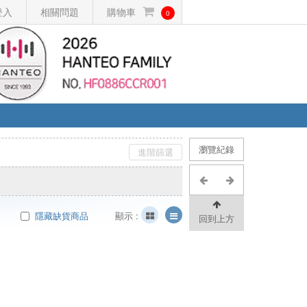
登入
相關問題
購物車
0
瀏覽紀錄
進階篩選
隱藏缺貨商品
顯示 :
回到上方