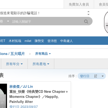
免費加入會員
會員
假造來電顯示的詐騙電話！
門市營業時間調整公告】
尋
滿200元，即享免運優惠!! 詳情>>
VET
木村拓哉
milet
陳勢安
曾沛慈
中島健人
ctions / 五大唱片
所有商品
所有年分
所有產地
表
排序 :
發行日
林俊傑／JJ Lin
重拾_快樂《特典雙CD New Chapter＋
Moments Chapter》／Happily,
Painfully After
2023/09/07