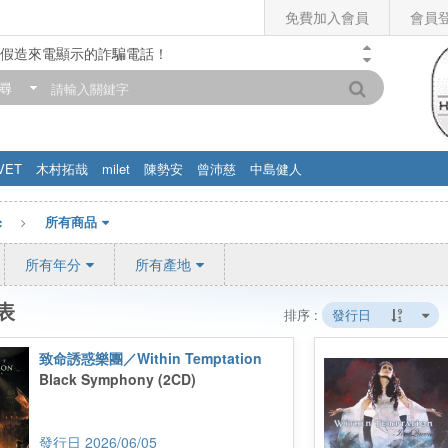
免費加入會員
會員
假造來電顯示的詐騙電話！
門市營業時間調整公告】
尋
滿200元，即享免運優惠!! 詳情>>
VET
木村拓哉
milet
陳勢安
曾沛慈
中島健人
c
所有商品
所有年分
所有產地
表
排序 :
發行日
致命誘惑樂團／Within Temptation
Black Symphony (2CD)
2026/06/05