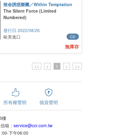
致命誘惑樂團／Within Temptation
The Silent Force (Limited
Numbered)
2022/08/26
歐美進口
CD
無庫存
<<
<
1
>
>>
所有權聲明
個資聲明
3樓
客服信箱：
service@ccr.com.tw
0-下午06:00