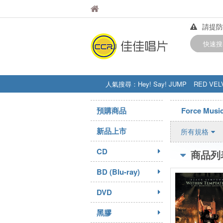
佳佳唱片
佳佳唱片
請提防
【中華
快速搜
訂購金額
人氣搜尋：
Hey! Say! JUMP
RED VEL
STRAY KIDS
盧廣仲
周杰伦
預購商品
Force Musi
新品上市
所有規格
CD
商品列
BD (Blu-ray)
DVD
黑膠