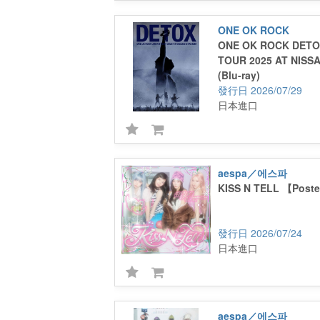
ONE OK ROCK
ONE OK ROCK DETO
TOUR 2025 AT NISS
(Blu-ray)
2026/07/29
日本進口
aespa／에스파
KISS N TELL 【Poste
2026/07/24
日本進口
aespa／에스파