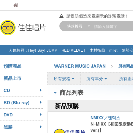
佳佳唱片
佳佳唱片
請提防假造來電顯示的詐騙電話！
【中華門市營業時間調整公告】
快速搜尋
訂購金額滿200元，即享免運優惠!! 詳
人氣搜尋：
Hey! Say! JUMP
RED VELVET
木村拓哉
milet
陳勢
STRAY KIDS
盧廣仲
周杰伦
預購商品
WARNER MUSIC JAPAN
所有商
新品上市
所有規格
所有年分
所有產
CD
商品列表
BD (Blu-ray)
新品預購
DVD
NMIXX／엔믹스
N=MIXX【初回限定盤B(J
黑膠
ver.)】